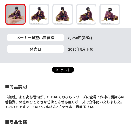
メーカー希望小売価格
8,250円(税込)
発売日
2026年8月下旬
■商品説明
『銀魂』より高杉晋助が、G.E.M.てのひらシリーズに登場！作中お馴染みの
着物姿、休息のひとときを彷彿とさせる座りポーズで立体化いたしました。
てのひらで寛ぐ“てのひら高杉さん”を是非ご堪能下さい。
■商品仕様