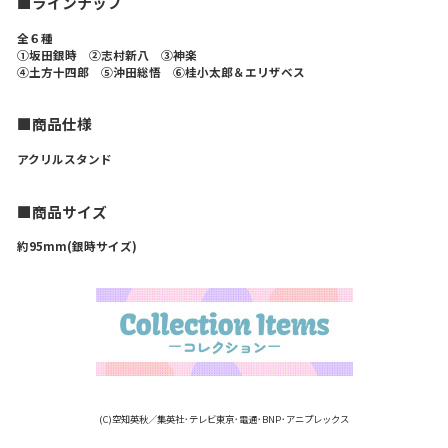
■ラインナップ
全６種
➀坂田銀時 ➁志村新八 ➂神楽
➃土方十四郎 ➄沖田総悟 ➅桂小太郎＆エリザベス
■商品仕様
アクリルスタンド
■商品サイズ
約95mm(銀時サイズ)
(C)空知英秋／集英社･テレビ東京･電通･BNP･アニプレックス