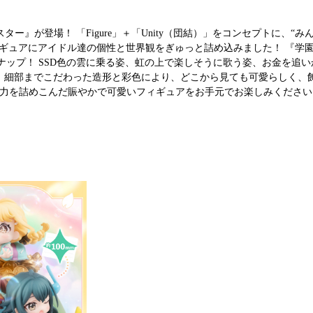
スター』が登場！ 「Figure」＋「Unity（団結）」をコンセプトに、“
ィギュアにアイドル達の個性と世界観をぎゅっと詰め込みました！ 『学
ナップ！ SSD色の雲に乗る姿、虹の上で楽しそうに歌う姿、お金を追
 細部までこだわった造形と彩色により、どこから見ても可愛らしく、
魅力を詰めこんだ賑やかで可愛いフィギュアをお手元でお楽しみください