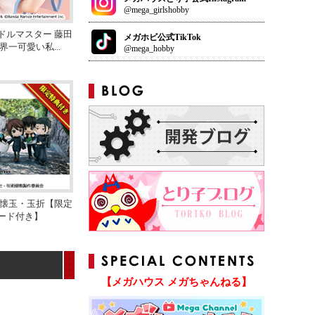
@mega_girlshobby
ドルマスター 藤田
メガホビ公式TikTok
世界一可愛い私
...
@mega_hobby
 懐玉・玉折【限定
ード付き】
【メガハウス メガちゃんねる】