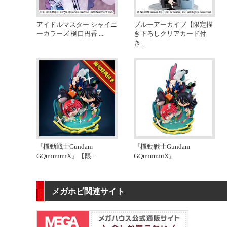
アイドルマスター シャイニ
ブルーアーカイブ【限定描
ーカラーズ 樋口円香
...
き下ろしクリアカード付
き
...
『機動戦士Gundam
『機動戦士Gundam
GQuuuuuuX』【限
...
GQuuuuuuX』
メガホビ関連サイト