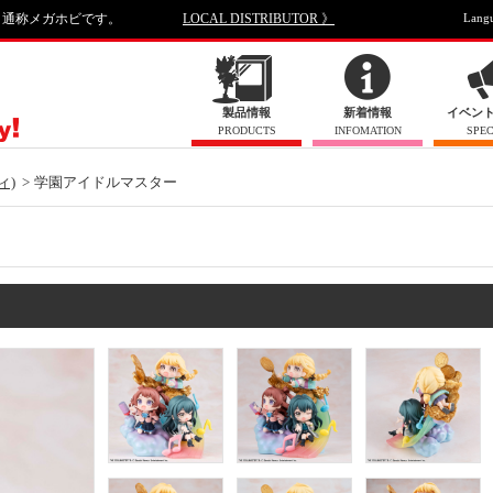
、通称メガホビです。
LOCAL DISTRIBUTOR 》
Lang
製品情報
新着情報
イベン
PRODUCTS
INFOMATION
SPEC
ィ)
学園アイドルマスター