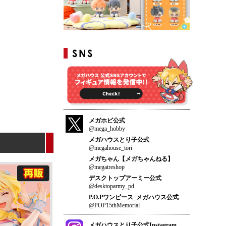
メガホビ公式
@mega_hobby
メガハウスとり子公式
@megahouse_tori
メガちゃん【メガちゃんねる】
@megatreshop
デスクトップアーミー公式
@desktoparmy_pd
P.O.Pワンピース_メガハウス公式
@POP15thMemorial
メガハウスとり子公式Instagram