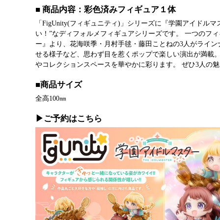
■ 商品内容：彩色済みフィギュア１体
「FigUnity(フィギュニティ)」シリーズに『学園アイドルマ
い！”なディフォルメフィギュアシリーズです。 一つのフ
ー』より、花海咲季・月村手毬・藤田ことねの3人がライン
せる様子など、思わず目を惹くポップで楽しい演出が満載。
やコレクションスペースを華やかに彩ります。 ぜひ3人の
■商品サイズ
全高100㎜
▶ご予約はこちら