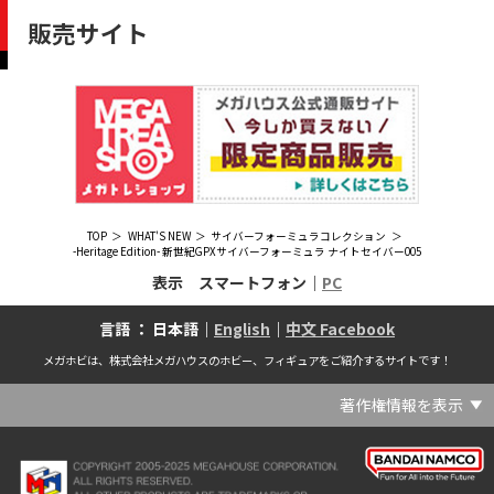
販売サイト
TOP
WHAT'S NEW
サイバーフォーミュラコレクション
-Heritage Edition- 新世紀GPXサイバーフォーミュラ ナイトセイバー005
表示 スマートフォン｜
PC
言語 ： 日本語｜
English
｜
中文 Facebook
メガホビは、株式会社メガハウスのホビー、フィギュアをご紹介するサイトです！
著作権情報を表示
(C) Crypton Future Media, INC. www.piapro.net(C) '25 SANRIO CO., LTD. APPR. NO. L656640(C) '25 SANRIO CO.,LTD.APPR.NO.L655202(C) '26 SANRIO CO., LTD. APPR. NO. L662313(C) '76, '19 SANRIO APPR. NO.S601931(C) & ™Warner Bros. Entertainment Inc. Publishing Rights (C) JKR. (s23)(C) 2006 円谷プロ・CBC (C) 2013 佐島勤／KADOKAWA アスキー・メディアワークス刊／魔法科高校製作委員会(C) 2015,2016 SANRIO CO.,LTD.Ⓛ APPROVAL NO.S571509(C) 2016 COVER Corp.(C) 2020 Legendary. All Rights Reserved. TM & (C) TOHO CO., LTD. MONSTERVERSE TM & (C) Legendary(C) 2021「劇場版 呪術廻戦 0」製作委員会 (C)芥見下々／集英社(C) 2024 Legendary. All Rights Reserved. GODZILLA TM & (C)TOHO CO., LTD. MONSTERVERSE TM & (C)Legendary(C) 2025 MAPPA／チェンソーマンプロジェクト (C)藤本タツキ／集英社(C) 2025 NEXON Games Co., Ltd. All Rights Reserved.(C) Crypton Future Media, INC. www.piapro.net piapro (C)MegaHouse(C) Cygames, Inc.(C) Cygames, Inc. (C) MegaHouse(C) Disney(C) KOTOBUKIYA (C)MegaHouse(C) KOTOBUKIYA・RAMPAGE (C)Masaki Apsy (C) MegaHouse(C) Naoko Takeuchi (C) 武内直子・PNP／劇場版「美少女戦士セーラームーンEternal」製作委員会(C) バードスタジオ／集英社 (C)「2018ドラゴンボール超」製作委員会(C) 尼子騒兵衛／NHK・NEP(C) 東映 (C) 石川雅之・講談社/もやしもん製作委員会 (C)'76, '88, '96, '01, '05, '19 SANRIO APPR. NO.S603299(C)「2009 ワンピース」製作委員会 (C)尾田栄一郎／集英社・フジテレビ・東映アニメーション(C)『ヒプノシスマイク-Division Rap Battle-』Rhyme Anima製作委員会(C)1982 ビックウエスト(C)1983 BIGWEST・TMS(C)1983 ビックウエスト・TMS(C)1994 BIGWEST(C)1995 HAL Laboratory, Inc. / Nintendo(C)1997 ビーパパス・さいとうちほ/小学館・少革委員会・テレビ東京(C)2001 BONES・出渕 裕／Rahxephon project(C)2001鶴田謙二/講談社・バンダイビジュアル (C)2004 AQUAPLUS(C)2004 テレビ朝日・東映ＡＧ・東映 (C)2005 BONES/Project EUREKA・MBS (C)2005 Production I.G-Aniplex-MBS・HAKUHODO (C)2005 SYUN MATSUENA/SHOGAKUKAN (C)2006 Ntreev Soft Co.,Ltd.& HanbitSoft lnc.ALL Rights Resarved (C)2006 円谷プロ・CBC(C)2006-2013 Nitroplus(C)2006竜騎士07/ひぐらしのなく頃に製作委員会･創通エージェンシー (C)2007 BIGWEST/MACROSS F PROJECT/MBS(C)2007 ビックウエスト／マクロスF製作委員会・MBS(C)2007 石森プロ・テレビ朝日・ADK・東映 (C)2007-2010 Nitroplus (C)HobbyJAPAN(C)2007-2010 Nitroplus (C)ぱすてるインク応援団 (C)SNK PLAYMORE (C)HobbyJAPAN※「THE KING OF FIGHTERS」は、株式会社SNKプレイモアの登録商標です。※「サムライスピリッツ」は、株式会社SNKプレイモアの登録商標です。(C)2008 GONZO･Nitroplus/Blassreiter Project (C)2008 VisualArt's/Key(C)2008 清水栄一・下口智裕・秋田書店/GONZO/ラインバレルパートナーズ(C)2008 清水栄一・下口智裕・秋田書店/GONZO/ラインバレルパートナーズ MegaHouse 2009 MADE IN CHINA(C)2009 HobbyJAPAN/クイーンズブレイドパートナーズ(C)2009 石森プロ・テレビ朝日・ADK・東映(C)2010 石森プロ・テレビ朝日・ADK・東映(C)2010石森プロ・テレビ朝日・ADK・東映(C)2011 平坂読・メディアファクトリー/製作委員会は友達が少ない(C)2011 石森プロ・テレビ朝日・東映AG・東映(C)2011石森プロ・テレビ朝日・東映AG・東映(C)2012 宇宙戦艦ヤマト2199 製作委員会(C)2012 石森プロ・テレビ朝日・ADK・東映(C)2012西尾維新・暁月あきら／集英社・箱庭学園生徒会(C)2013 テレビ朝日・東映AG・東映(C)2013 プロジェクトラブライブ！(C)2013 笹本祐一／朝日新聞出版・劇場版モーレツ宇宙海賊製作委員会(C)2014 BONES / Project SPACE DANDY(C)2014 Happy Elements K.K(C)2015 EXNOA LLC/NITRO PLUS(C)2015 EXNOA LLC/Nitroplus(C)2015 FiFS／ＫＡＤＯＫＡＷＡ アスキー・メディアワークス刊／POSA製作委員会(C)2015 内藤泰弘/集英社･血界戦線製作委員会(C)2016 プロジェクトラブライブ！サンシャイン!!(C)2017 川原 礫／ＫＡＤＯＫＡＷＡ アスキー・メディアワークス／ SAO-A Project(C)2017 川原 礫／ＫＡＤＯＫＡＷＡ アスキー・メディアワークス／SAO-A Project (C)MegaHouse(C)2017 時雨沢恵一／ＫＡＤＯＫＡＷＡ アスキー・メディアワークス／GGO Project (C)MegaHouse(C)2017-2019 Pyramid,Inc. / COLOPL,Inc. (C)MegaHouse(C)2017上海阅文信息技术有限公司(C)2019 Legendary and Warner Bros. Entertainment Inc. (C)2019 Pokemon. (C)1995–2019 Nintendo / Creatures Inc. / GAME FREAK inc.(C)2020 TRIGGER・中島かずき／『BNA ビー・エヌ・エー』制作委員会(C)2020 林田球･小学館／ドロヘドロ製作委員会(C)2021 BIGWEST(C)2021「シン・ウルトラマン」製作委員会 (C)円谷プロ(C)2023 KADOKAWA/ GAMERA Rebirth製作委員会(C)2024 KADOKAWA/P.A.WORKS/MAYOPAN PROJECT(C)2024 SANRIO CO., LTD. APPR. NO. L653883(C)2026 SANRIO CO., LTD. APPROVAL NO. L663707(C)2026.VIVINOS All rights reserved.(C)A-1 Pictures/Aniplex・テレビ東京(C)ABC･メ～テレ･東映アニメーション･ハピネット (C)ABC・東映アニメーション(C)Aikatsu, Pripara 10th Project(C)AIS/海上安全整備局(C)AnekoYusagi_Seira Minami/KADOKAWA/Shield Hero S3 Project(C)ATLUS (C)SEGA All rights reserved.(C)ATLUS (C)SEGA All rights reserved. (C)MegaHouse(C)ATLUS (C)SEGA/PERSONA5 the Animation Project (C)ATLUS CO.2006 ALL RIGHTS RESERVED.2008 (C)ATLUS CO.LTD.1996(C)ATLUS CO.2006 ALL RIGHTS RESERVED.LTD.1996(C)ATLUS CO.LTD.20072009(C)ATLUS. (C)SEGA.(C)B・P・W/ヒーローマン制作委員会・テレビ東京(C)BANDAI(C)BANDAI NAMCO Entertainment Inc.(C)BANDAI NAMCO Games Inc.(C)BANDAI・こどもの館(C)BNEI／PROJECT CINDERELLA(C)BNP/AIKATSU 10TH STORY(C)BNP/BANDAI, DENTSU, TV TOKYO(C)BNP/BANDAI, NAS, TV TOKYO(C)BNP/T&B PARTNERS(C)BNP/T&B PARTNERS (C)BNP/T&B MOVIE PARTNERS(C)BONES・會川 昇／コンクリートレボルティオ製作委員会(C)BONES/STAR DRIVER製作委員会・MBS(C)BONES/キャプテン・アース製作委員会・MBS(C)CAPCOM /TEAM BASARA(C)CAPCOM CO., LTD.(C)CAPCOM CO., LTD. ALL RIGHTS RESERVED.(C)CAPCOM CO.,LTD(C)CAPCOM. (C)CLAMP・ShigatsuTsuitachi CO.,LTD.／講談社(C)CLAMP・ST・講談社／NHK・NEP(C)coly(C)Dune is a trademark and copyright of Dino DeLaurentiis Corp. Licensed by Universal Studios. All Rights Reserved.(C)GAINAX・カラー(C)GAINAX×カラー(C)GREE.Inc.(C)GungHo Online Entertainment, Inc. All Rights Reserved.(C)GUST CO.,LTD.2009(C)HOBBY JAPAN(C)HobbyJAPAN Illustration：空中幼彩，F.S.(C)HobbyJAPAN Illustration：空中幼彩，F.S.く(C)HobbyJAPAN (C)HobbyJAPAN Co.,Ltd. All Rights Reserved. Lost Worlds is a trademark of Flying Buffalo lnc. and is used with permission. Illustration：えぃわ、FS、金子ひらく、黒木雅弘、みぶなつき(C)HobbyJAPAN Illustration：F.S、えぃわ、空中幼彩、久行宏和、みぶなつき、赤賀博隆(C)HobbyJAPAN Illustration：Niθ、泉まひる、緋色雪、誉(C)HobbyJAPAN Illustration：高村和宏、2号、平田雄三、F.S、松竜、かんたか (C)HobbyJAPAN Illutration：F.S、えぃわ、空中幼彩、久行宏和、みぶなつき、赤賀博隆(C)HobbyJAPAN Illutration：松竜、かんたか、えぃわ、原田将太郎、F.S、水龍敬、金子ひらく、久行宏和、2号、赤賀博隆、平田雄三、高村和宏、みぶなつき、空中幼彩、黒木雅広、ズンダレぼん(C)HobbyJAPAN 撮影：井上写真スタジオ(C)honeybee(C)Index Corporation 1995,2005(C)Index Corporation 1996,2008(C)Index Corporation 1996,2010(C)Index Corporation 2011(C)Index Corporation/「デビルサバイバー2」アニメーション製作委員会(C)Index Corporation/「ペルソナ4」アニメーション製作委員会(C)Index Corporation/「ペルソナ4」アニメーション製作委員会 (C)Index Corporation 1996,2011(C)JAPAN ACTION ENTERPRISE(C)King Record Co., Ltd.(C)Konami Digital Entertainment(C)L5/YWP・TX(C)Liber Entertainment Inc. All Rights Reserved.(C)LUCKY LAND COMMUNICATIONS/集英社・ジョジョの奇妙な冒険GW製作委員会(C)LUCKY LAND COMMUNICATIONS/集英社・ジョジョの奇妙な冒険SO製作委員会(C)Magica Quartet/Aniplex・Madoka Partners・MBS(C)Magica Quartet/Aniplex,Madoka Project(C)March·Monster (C)2017 NanPai Entertainment All Right Reserved版权所有 南派泛娱有限公司(C)MegaHouse(C)MODERHYTHM /Kazushi Kobayashi (C)MegaHouse(C)NAMCO LIMITED (C)NANOHA The MOVIE 1st PROJECT(C)Naoko Takeuchi(C)Naoko Takeuchi (C)武内直子・PNP・東映アニメーション(C)Naoko Takeuchi (C)武内直子・PNP／劇場版「美少女戦士セーラームーンCosmos」製作委員会(C)NBGI(C)NBGI/PROJECTiM@S(C)neco (C)MegaHouse(C)NEXON Games Co., Ltd. & Yostar, Inc. All Rights Reserved.(C)Nintendo / HAL Laboratory, Inc.(C)Nintendo・Creatures・GAME FREAK・TV Tokyo・ShoPro・JR Kikaku (C)Pokémon(C)Nintendo･Creatures･GAME FREAK･TV Tokyo･ShoPro･JR Kikaku(C)Pokemon(C)Nitroplus (C)Nitroplus／TYPE-MOON・ufotable・FZPC(C)Olympus Knights / Aniplex•Project AZ(C)ONE・小学館／「モブサイコ100 Ⅲ」製作委員会(C)ONE・村田雄介／集英社・ヒーロー協会本部(C)P1998-2026 (C)V・N・M(C)P1998-2027 (C)V・N・M(C)P98-23 (C)V・N・M(C)Paradox Live2020(C)PEACH‐PIT・講談社／エンブリオ捜索隊・テレビ東京(C)Petit Depotto/Project D.Q.O.(C)PLEX/MachineRobo Partner(C)POT（冨樫義博）1998年-2011年 (C)VAP・日本テレビ・集英社・マッドハウス(C)Production I.G・士郎正宗/NTV・VAP・IG・DNDP (C)PRODUCTION REED 1990(C)PRODUCTION REED 1996(C)Pyramid,Inc. / COLOPL,Inc. (C)MegaHouse(C)SEGA(C)SEGA (C)RED(C)SEGA, 2003, CHARACTERS (C)AUTOMUSS CHARACTER DESIGN：KATOKI HAJIME(C)SEGA&Index Corporation 19972005 (C)Index Corporation 2007(C)SHOJI KAWAMORI,SATELIGHT／Project AQUARION EVOL.(C)SNK CORPORATION ALL RIGHTS RESERVED.(C)SOTSU・SUNRISE (C) Crypton Future Media, INC. www.piapro.net piapro(C)Sphere All Right Reserved.(C)Spider Lily／アニプレックス・ABCアニメーション・BS11(C)SPRITE. ALL RIGHTS PESERVED.(C)SQUARE ENIX／人類会議 (C)MegaHouse(C)SRWOG PROJECT(C)SUNRISE(C)SUNRISE・R(C)SUNRISE/DD PARTNERS(C)SUNRISE/PROJECT G-AKITO Character Design (C)2006-2011 CLAMP/ST(C)SUNRISE／PROJECT G-ROZE Character Design (C)2006-2024 CLAMP・ST(C)SUNRISE／PROJECT GEASS Character Design (C)2006 CLAMP・ST(C)SUNRISE／PROJECT GEASS Character Design (C)2006-2008 CLAMP・ST(C)SUNRISE/PROJECT GEASS・MBS Character Design (C)2006 CLAMP(C)SUNRISE/PROJECT GEASS・MBS Character Design (C)2006-2008 CLAMP(C)SUNRISE/PROJECT GEASS・MBS Character Design(C)2006 CLAMP(C)SUNRISE/PROJECT L-GEASS Character Design (C)2006-2017 CLAMP・ST(C)SUNRISE／PROJECT L-GEASS Character Design (C)2006-2017 CLAMP・ST(C)SUNRISE／PROJECT L-GEASS Character Design (C)2006-2018 CLAMP・ST(C)SUNRISE/T&B PARTNERS,MBS(C)SUNRISE/VVV Committee, MBS(C)TMS(C)TOMYTEC (C)MegaHouse(C)TRIGGER・中島かずき／XFLAG(C)TSUBURAYA PRODUCTIONS(C)TSUKASA JUN 2007(C)TYPE-MOON / FGO PROJECT(C)TYPE-MOON / FGO PROJECT (C)MegaHouse(C)TYPE-MOON / FGO7 ANIME PROJECT(C)Universal City Studios LLC. All Rights Reserved.(C)UTA☆PRIPROJECT(C)VisualArt's/Key(C)X-nauts・Psikyo (C)Y.M/S,ACC(C)あfろ・芳文社／野外活動プロジェクト(C)アイドリッシュセブン(C)あさりよしとお／講談社(C)あだちとか・講談社/ノラガミ製作委員会(C)アポカリプスホテル製作委員会(C)あらゐけいいち・角川書店/東雲研究所(C)いのまたむつみ (C)藤島康介 (C)BANDAI NAMCO Entertainment Inc.(C)いのまたむつみ (C)藤島康介 (C)BNGI(C)いのまたむつみ (C)藤島康介 (C)NBGI(C)えびはら武司／LAYUP (C)おおじこうじ・京都アニメーション／岩鳶高校水泳部(C)オケアノス／「翠星のガルガンティア」製作委員会(C)オニグンソウ/集英社, もののがたり製作委員会(C)かきふらい・芳文社/桜高軽音部(C)カクダイ Authorized by Phoenix Corporation,Ltd(C)カフェノーウェア/ハマトラ製作委員会(C)カラー(C)カラー (C) MegaHouse(C)くぼたまこと/スクウェアエニックス・フライングドッグ (C)コーエーテクモゲームス All rights reserved.(C)こしたてつひろ／小学館・ShoPro(C)コロリド・ツインエンジンパートナーズ(C)サイコパス製作委員会(C)サンライズ(C)サンライズ (C)高千穂＆スタジオぬえ・サンライズ(C)サンライズ・R(C)サンライズ・テレビ東京 (C)SUNRISE・BV・WOWOW (C)スクウェアエニックス／ジャイロゼッター製作委員会・テレビ東京(C)スタジオ・ダイス/集英社・テレビ東京・KONAMI(C)タツノコプロ(C)タツノコプロ・NTV(C)つくしあきひと・竹書房／メイドインアビス「烈日の黄金郷」製作委員会(C)テレビ朝日・東映AG・東映 MegaHouse2009(C)にいさとる・講談社／WIND BREAKER Project(C)ねことうふ・一迅社／「おにまい」製作委員会(C)バード・スタジオ／集英社 (C)SAND LAND 製作委員会(C)バード・スタジオ／集英社・東映アニメーション(C)バードスタジオ／集英社 (C)「2015 ドラゴンボールＺ」製作委員会(C)バードスタジオ／集英社・フジテレビ・東映アニメーション(C)バードスタジオ／集英社・フジテレビ・東映アニメーション (C)BANDAI NAMCO Entertainment inc.(C)バードスタジオ／集英社・東映アニメーション (C)ハイクオソフト(C)はまじあき／芳文社・アニプレックス(C)ぴえろ・TooKyoGames／アクダマドライブ製作委員会(C)まつもと泉・集英社(C)まつもと泉／集英社(C)メガハウス(C)モンキーパンチ/TMS・NTV(C)ゆでたまご・東映アニメーション(C)久保帯人／集英社・テレビ東京・dentsu・ぴえろ(C)九井諒子・KADOKAWA刊／「ダンジョン飯」製作委員会(C)亀山陽平／タイタン工業(C)伊東岳彦／集英社・サンライズ(C)八木教広／集英社・「CLAYMORE制作委員会」 (C)円谷プロ(C)円谷プロ (C)2018 TRIGGER・雨宮哲／「GRIDMAN」製作委員会(C)円谷プロ (C)2023 TRIGGER・雨宮哲／「劇場版グリッドマンユニバース」製作委員会(C)創通・サンライズ(C)創通・サンライズ (C)創通・サンライズ・毎日放送(C)創通・サンライズ・MBS(C)創通・サンライズ・テレビ東京(C)創通・サンライズ・毎日放送(C)創通・フィールズ/MJP製作委員会(C)創通エージェンシー・サンライズ (C)創通エージェンシー・サンライズ・毎日放送 (C)加藤和恵/集英社・「青の祓魔師」製作委員会・MBS(C)助野