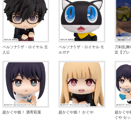
ペルソナ5 ザ・ロイヤル 主
ペルソナ5 ザ・ロイヤル モ
刀剣乱舞O
人公
ルガナ
近【プレ
超かぐや姫！ 酒寄彩葉
超かぐや姫！ かぐや
超かぐや
ぐや セ