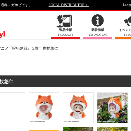
、通称メガホビです。
LOCAL DISTRIBUTOR 》
Lang
製品情報
新着情報
イベン
PRODUCTS
INFOMATION
SPEC
アニメ『呪術廻戦』 5周年 虎杖悠仁
虎杖悠仁