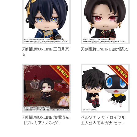
刀剣乱舞ONLINE 三日月宗
刀剣乱舞ONLINE 加州清光
近
刀剣乱舞ONLINE 加州清光
ペルソナ５ ザ・ロイヤル
【プレミアムバンダ
...
主人公＆モルガナ セッ
...