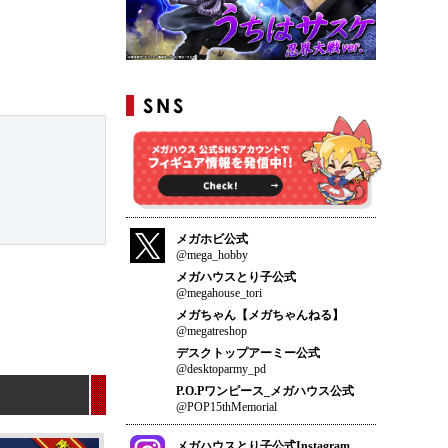
メガホビ公式
@mega_hobby
メガハウスとり子公式
@megahouse_tori
メガちゃん【メガちゃんねる】
@megatreshop
デスクトップアーミー公式
@desktoparmy_pd
P.O.Pワンピース_メガハウス公式
@POP15thMemorial
メガハウスとり子公式Instagram