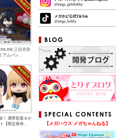
@mega_girlshobby
メガホビ公式TikTok
@mega_hobby
NLINE 三日月宗
ミアムバン
...
姫！ 酒寄彩葉＆か
【メガハウス メガちゃんねる】
ット【限定座布
...