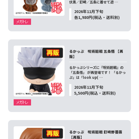
伏黒／釘崎／五条に着せて遊 …
2026年11月下旬
各1,980円(税込・送料別)
るかっぷ 呪術廻戦 五条悟 【再
販】
るかっぷシリーズに『呪術廻戦』の
「五条悟」 が再登場です！ 「るかっ
ぷ」は「look up( …
2026年11月下旬
5,500円(税込・送料別)
るかっぷ 呪術廻戦 釘崎野薔薇
【再販】