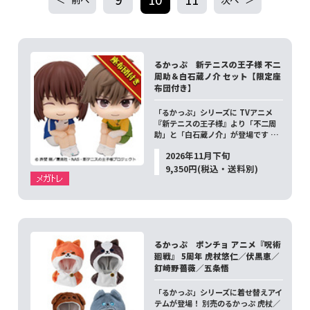
るかっぷ 新テニスの王子様 不二
周助＆白石蔵ノ介 セット【限定座
布団付き】
「るかっぷ」シリーズに TVアニメ
『新テニスの王子様』より「不二周
助」と「白石蔵ノ介」が登場です …
2026年11月下旬
9,350円(税込・送料別)
るかっぷ ポンチョ アニメ『呪術
廻戦』 5周年 虎杖悠仁／伏黒恵／
釘崎野薔薇／五条悟
「るかっぷ」シリーズに着せ替えアイ
テムが登場！ 別売のるかっぷ 虎杖／