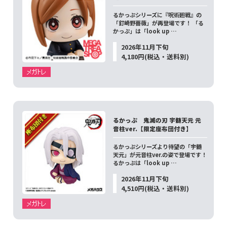
るかっぷシリーズに『呪術廻戦』の
「釘崎野薔薇」が再登場です！ 「る
かっぷ」は「look up …
2026年11月下旬
4,180円(税込・送料別)
るかっぷ 鬼滅の刃 宇髄天元 元
音柱ver.【限定座布団付き】
るかっぷシリーズより待望の「宇髄
天元」が元音柱ver.の姿で登場です！
るかっぷは「look up …
2026年11月下旬
4,510円(税込・送料別)