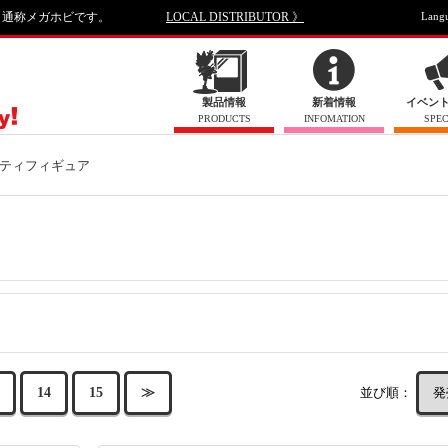
、通称メガホビです。
LOCAL DISTRIBUTOR 》
Lang
製品情報
新着情報
イベン
PRODUCTS
INFOMATION
SPEC
リティフィギュア
並び順：
14
15
≫