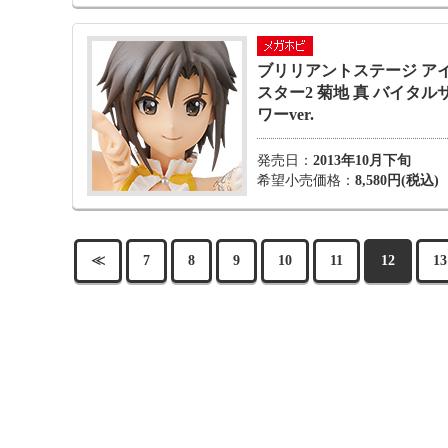
ブリリアントステージ ア
スター2 菊地 真 バイタル
ワーver.
発売日：
2013年10月下旬
希望小売価格：
8,580円(税込)
≪
7
8
9
10
11
12
13