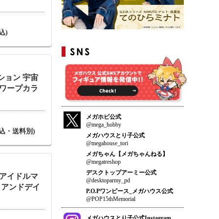
込)
ション 宇宙
（ワープカラ
メガホビ公式
@mega_hobby
(税込・送料別)
メガハウスとり子公式
@megahouse_tori
メガちゃん【メガちゃんねる】
@megatreshop
デスクトップアーミー公式
 アイドルマ
@desktoparmy_pd
トアンドデイ
P.O.Pワンピース_メガハウス公式
@POP15thMemorial
メガハウスとり子公式Instagram