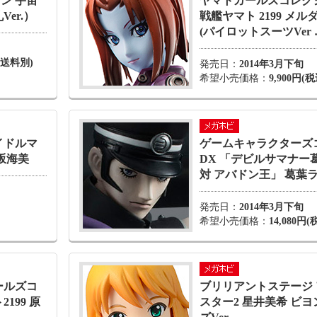
ン 宇宙
ヤマトガールズコレク
Ver.）
戦艦ヤマト 2199 メ
(パイロットスーツVer 
・送料別)
発売日：
2014年3月下旬
希望小売価格：
9,900円(税
イドルマ
ゲームキャラクターズ
坂海美
DX 「デビルサマナー
対 アバドン王」 葛葉ラ
発売日：
2014年3月下旬
希望小売価格：
14,080円(
ールズコ
ブリリアントステージ
199 原
スター2 星井美希 ビ