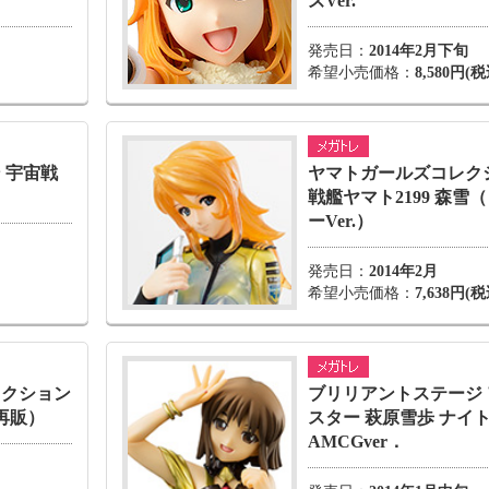
ズVer.
発売日：
2014年2月下旬
希望小売価格：
8,580円(税
 宇宙戦
ヤマトガールズコレク
戦艦ヤマト2199 森雪
ーVer.）
発売日：
2014年2月
希望小売価格：
7,638円
レクション
ブリリアントステージ
（再販）
スター 萩原雪歩 ナイ
AMCGver．