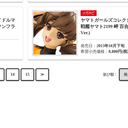
イドルマ
ヤマトガールズコレク
サンフラ
戦艦ヤマト2199 岬 百
Ver.)
発売日：
2013年10月下旬
希望小売価格：
8,800円(税
並び順：
14
15
≫