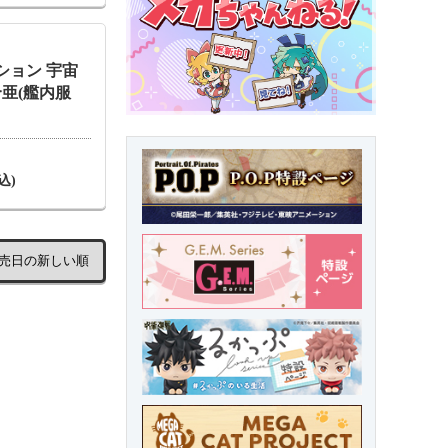
ション 宇宙
合亜(艦内服
込)