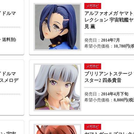
イドルマ
アルファオメガ ヤマ
レクション 宇宙戦艦ヤマ
見 薫
込・送料別)
発売日：
2014年7月
希望小売価格：
10,780円(
イドルマ
ブリリアントステージ
セスメロデ
スター2 四条貴音
発売日：
2014年4月下旬
希望小売価格：
8,800円(税