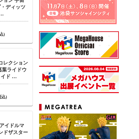
ション 宇宙
ルダ・ディッツ
…
込)
コレクション
葛葉ライドウ
イド …
税込)
 アイドルマ
ヨンドザスター