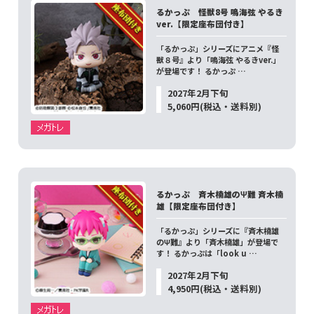
るかっぷ 怪獣8号 鳴海弦 やるき
ver.【限定座布団付き】
「るかっぷ」シリーズにアニメ『怪
獣８号』より「鳴海弦 やるきver.」
が登場です！ るかっぷ …
2027年2月下旬
5,060円(税込・送料別)
るかっぷ 斉木楠雄のΨ難 斉木楠
雄【限定座布団付き】
「るかっぷ」シリーズに『斉木楠雄
のΨ難』より「斉木楠雄」が登場で
す！ るかっぷは「look u …
2027年2月下旬
4,950円(税込・送料別)