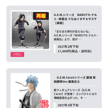
G.E.M.シリーズ NARUTO-ナル
ト- 疾風伝 うちはイタチ＆サスケ
【再販】
「まだまだ修行が足らないな」
G.E.M.シリーズ『NARUTO-ナルト-
疾風伝』より、幼少 …
2027年2月下旬
17,600円(税込・送料別)
G.E.M.Caratシリーズ 銀魂 坂
田銀時Ver.攘夷志士
新フィギュアシリーズ【G.E.M.
Carat】が登場！ コンパクトになり
情報密度の上がった、キ …
2027年2月下旬