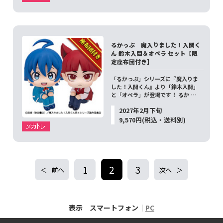
るかっぷ 魔入りました！入間く
ん 鈴木入間＆オペラ セット【限
定座布団付き】
「るかっぷ」シリーズに『魔入りま
した！入間くん』より「鈴木入間」
と「オペラ」が登場です！ るか …
2027年2月下旬
9,570円(税込・送料別)
1
2
3
前へ
次へ
表示 スマートフォン｜
PC