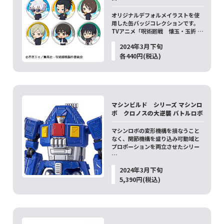
オリジナルデフォルメイラストを使
用した缶バッジコレクションです。
TVアニメ「呪術廻戦 懐玉・玉折 …
2024年3月下旬
各440円(税込)
マシンビルド シリーズ マシンロ
ボ クロノスの大逆襲 バトルロボ
マシンロボの変形機構を損なうこと
なく、関節機構を盛り込み可動域と
プロポーションを両立させたシリー
…
2024年3月下旬
5,390円(税込)