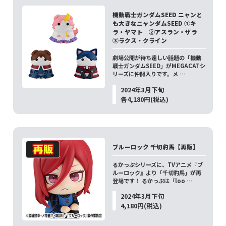
機動戦士ガンダムSEED ニャンと
も大きなニャンダムSEED ①キ
ラ・ヤマト ②アスラン・ザラ
③ラクス・クライン
劇場公開が待ち遠しい話題の「機動
戦士ガンダムSEED」がMEGACATシ
リーズに仲間入りです。メ …
2024年3月下旬
各4,180円(税込)
ブルーロック 千切豹馬【再販】
るかっぷシリーズに、TVアニメ『ブ
ルーロック』より「千切豹馬」が再
登場です！ るかっぷは「loo …
2024年3月下旬
4,180円(税込)