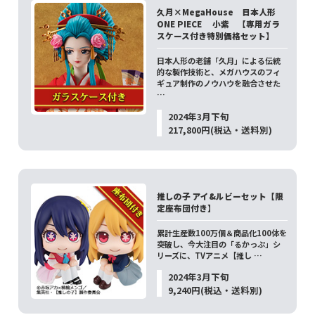
久月×MegaHouse 日本人形
ONE PIECE 小紫 【専用ガラ
スケース付き特別価格セット】
日本人形の老舗「久月」による伝統
的な製作技術と、メガハウスのフィ
ギュア制作のノウハウを融合させた
…
2024年3月下旬
217,800円(税込・送料別)
推しの子 アイ&ルビーセット【限
定座布団付き】
累計生産数100万個＆商品化100体を
突破し、今大注目の「るかっぷ」シ
リーズに、TVアニメ【推し …
2024年3月下旬
9,240円(税込・送料別)