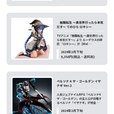
無職転生 ～異世界行ったら本気
だす～ てのひら ロキシー
TVアニメ『無職転生 〜異世界行った
ら本気だす〜』より ルーデウスの師
匠 「ロキシー」が【Mel …
2024年3月下旬
9,350円(税込・送料別)
ペルソナ４ ザ・ゴールデン イザ
ナギ Ver.2
人気ジュブナイルRPG「ペルソナ4
ザ・ゴールデン」の主人公が召喚す
るペルソナ「イザナギ」が完全 …
2024年3月下旬