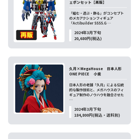
ェポンセット【再販】
「組む・遊ぶ・飾る」がコンセプト
のメカアクションフィギュア
「Actibuilder SSSS.G …
2024年3月下旬
20,680円(税込)
久月×MegaHouse 日本人形
ONE PIECE 小紫
日本人形の老舗「久月」による伝統
的な製作技術と、メガハウスのフィ
ギュア制作のノウハウを融合させた
…
2024年3月下旬
184,800円(税込・送料別)