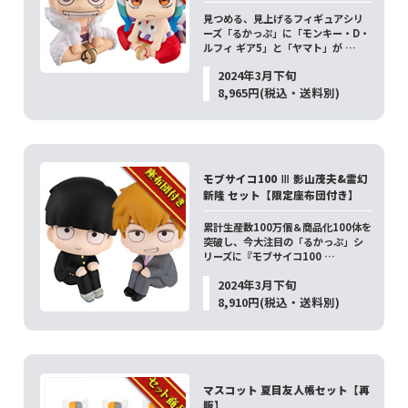
見つめる、見上げるフィギュアシリ
ーズ「るかっぷ」に「モンキー・D・
ルフィ ギア5」と「ヤマト」が …
2024年3月下旬
8,965円(税込・送料別)
モブサイコ100 Ⅲ 影山茂夫&霊幻
新隆 セット【限定座布団付き】
累計生産数100万個＆商品化100体を
突破し、今大注目の「るかっぷ」シ
リーズに『モブサイコ100 …
2024年3月下旬
8,910円(税込・送料別)
マスコット 夏目友人帳セット【再
販】