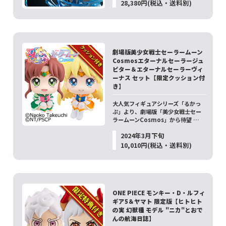
28,380円(税込・送料別)
劇場版美少女戦士セーラームーン
Cosmosエターナルセーラージュ
ピター＆エターナルセーラーヴィ
ーナス セット【限定クッション付
き】
大人気フィギュアシリーズ「るかっ
ぷ」より、劇場版「美少女戦士セー
ラームーンCosmos」から待望 …
2024年3月下旬
10,010円(税込・送料別)
ONE PIECE モンキー・D・ルフィ
ギア5＆ヤマト 限定版【ヒトヒト
の実 幻獣種 モデル "ニカ"とおで
んの航海日誌】