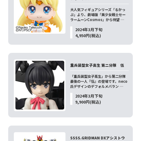
大人気フィギュアシリーズ「るかっ
ぷ」より、劇場版「美少女戦士セー
ラームーンCosmos」から待望 …
2024年3月下旬
4,950円(税込)
重兵装型女子高生 第二分隊 伍
「重兵装型女子高生」から第二分隊
最後の一人『伍』の登場です。neco
氏デザインのデフォルメバラン …
2024年3月下旬
9,900円(税込)
SSSS.GRIDMAN DXアシストウ