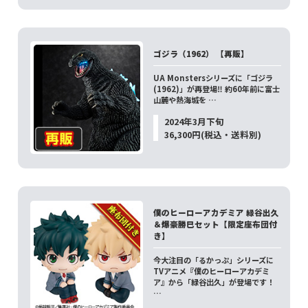
ゴジラ（1962） 【再販】
UA Monstersシリーズに「ゴジラ
(1962)」が再登場‼ 約60年前に富士
山麓や熱海城を …
2024年3月下旬
36,300円(税込・送料別)
僕のヒーローアカデミア 緑谷出久
＆爆豪勝巳セット【限定座布団付
き】
今大注目の「るかっぷ」シリーズに
TVアニメ『僕のヒーローアカデミ
ア』から「緑谷出久」が登場です！
…