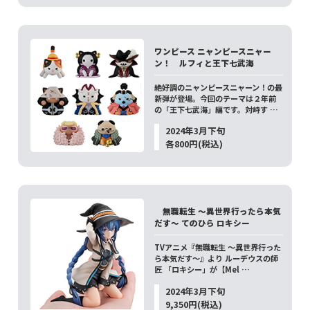
ワンピース ニャンピースニャー
ン！ ルフィと王下七武海
絶好調のニャンピースニャーン！の最
新弾が登場。今回のテーマは２年前
の「王下七武海」編です。対峙す …
2024年3月下旬
各800円(税込)
無職転生 ～異世界行ったら本気
だす～ てのひら ロキシー
TVアニメ『無職転生 〜異世界行った
ら本気だす〜』より ルーデウスの師
匠 「ロキシー」が【Mel …
2024年3月下旬
9,350円(税込)