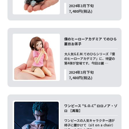
2024年3月下旬
7,480円(税込)
僕のヒーローアカデミア てのひら
麗日お茶子
大人気G.E.M.てのひらシリーズ『僕
のヒーローアカデミア』に、待望の
第4弾が登場です。今回は麗 …
2024年3月下旬
7,480円(税込)
ワンピース “S.O.C” ロロノア・ゾ
ロ 【再販】
ワンピースの人気キャラクター達が
椅子に腰かけて（sit on a chair）