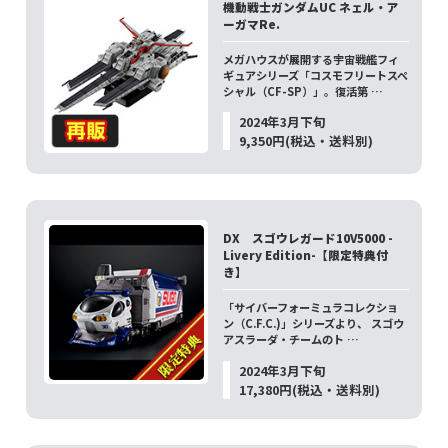
機動戦士ガンダムUC ネェル・ア
ーガマRe.
メガハウスが展開する宇宙戦艦フィ
ギュアシリーズ「コスモフリートスペ
シャル（CF-SP）」。復活第 …
2024年3月下旬
9,350円(税込・送料別)
DX スゴウレガード10V5000 -
Livery Edition-【限定特典付
き】
「サイバーフォーミュラコレクショ
ン（C.F.C.)」シリーズより、 スゴウ
アスラーダ・チームのト …
2024年3月下旬
17,380円(税込・送料別)