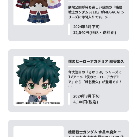
劇場公開が待ち遠しい話題の「機動
戦士ガンダムSEED」がMEGACATシ
リーズに仲間入りです。メ …
2024年3月下旬
12,540円(税込・送料別)
僕のヒーローアカデミア 緑谷出久
今大注目の「るかっぷ」シリーズに
TVアニメ『僕のヒーローアカデミ
ア』から「緑谷出久」が登場です！
…
2024年3月下旬
4,180円(税込)
機動戦士ガンダム 水星の魔女 ニ
ャンとも大きな水星のニャンコ ①