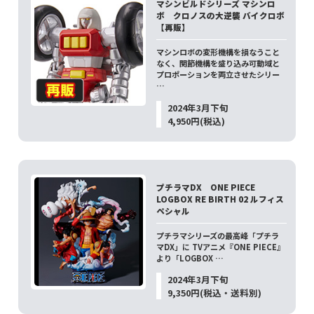
マシンビルドシリーズ マシンロ
ボ クロノスの大逆襲 バイクロボ
【再販】
マシンロボの変形機構を損なうこと
なく、関節機構を盛り込み可動域と
プロポーションを両立させたシリー
…
2024年3月下旬
4,950円(税込)
プチラマDX ONE PIECE
LOGBOX RE BIRTH 02 ルフィス
ペシャル
プチラマシリーズの最高峰「プチラ
マDX」に TVアニメ『ONE PIECE』
より「LOGBOX …
2024年3月下旬
9,350円(税込・送料別)