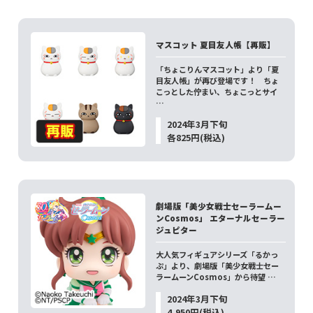
マスコット 夏目友人帳【再販】
「ちょこりんマスコット」より「夏
目友人帳」が再び登場です！ ちょ
こっとした佇まい、ちょこっとサイ
…
2024年3月下旬
各825円(税込)
劇場版「美少女戦士セーラームー
ンCosmos」 エターナルセーラー
ジュピター
大人気フィギュアシリーズ「るかっ
ぷ」より、劇場版「美少女戦士セー
ラームーンCosmos」から待望 …
2024年3月下旬
4,950円(税込)