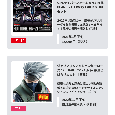
GPXサイバーフォーミュラSIN 凰
呀 AN‐21 -Livery Edition- DX
セット
2022年は激闘の末 凰呀がνアスラ
ーダを破り優勝した記念すべき年で
す！凰呀の優勝を記念して特別 …
2023年1月下旬
22,000 円（税込）
ヴァリアブルアクションヒーロー
ズDX NARUTO-ナルト- 疾風伝
はたけカカシ 【再販】
緻密な造形と彩色に幅広い可動域を
備えた迫力の9.5インチサイズのアク
ションフィギュアシリーズ「ヴ …
2022年10月下旬
15,180円(税込・送料別)