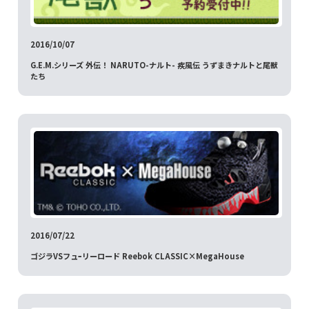
2016/10/07
G.E.M.シリーズ 外伝！ NARUTO-ナルト- 疾風伝 うずまきナルトと尾獣
たち
2016/07/22
ゴジラVSフュｰリーロード Reebok CLASSIC×MegaHouse