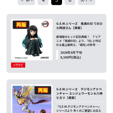
G.E.M.シリーズ 鬼滅の刃 てのひ
ら時透さん【再販】
劇場版大ヒット記念再販！ ＴＶア
ニメ『鬼滅の刃』より、｢柱｣と呼ば
れる最上級剣士、｢霞柱｣の称号 …
2026年8月下旬
8,580円(税込)
G.E.M.シリーズ デジモンアドベ
ンチャー エンジェウーモン＆八神
ヒカリ【再販】
『G.E.M.デジモンアドベンチャー』
シリーズより 多くのご要望にお応え