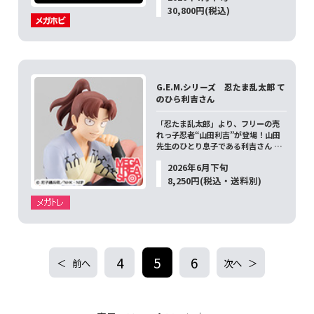
30,800円(税込)
G.E.M.シリーズ 忍たま乱太郎 て
のひら利吉さん
「忍たま乱太郎」より、フリーの売
れっ子忍者“山田利吉”が登場！山田
先生のひとり息子である利吉さん …
2026年6月下旬
8,250円(税込・送料別)
4
5
6
前へ
次へ