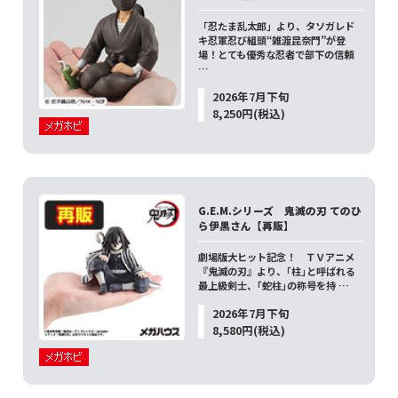
「忍たま乱太郎」より、タソガレド
キ忍軍忍び組頭“雑渡昆奈門”が登
場！とても優秀な忍者で部下の信頼
…
2026年7月下旬
8,250円(税込)
G.E.M.シリーズ 鬼滅の刃 てのひ
ら伊黒さん【再販】
劇場版大ヒット記念！ ＴＶアニメ
『鬼滅の刃』より、｢柱｣と呼ばれる
最上級剣士、｢蛇柱｣の称号を持 …
2026年7月下旬
8,580円(税込)