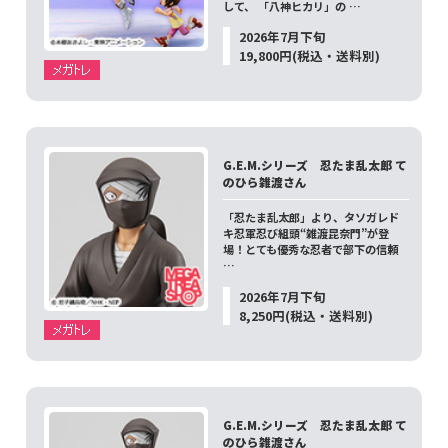
して、 「八神ヒカリ」の …
2026年7月下旬
19,800円(税込・送料別)
G.E.M.シリーズ 忍たま乱太郎 て
のひら雑渡さん
「忍たま乱太郎」より、タソガレド
キ忍軍忍び組頭“雑渡昆奈門”が登
場！とても優秀な忍者で部下の信頼
…
2026年7月下旬
8,250円(税込・送料別)
G.E.M.シリーズ 忍たま乱太郎 て
のひら雑渡さん