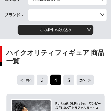
ブランド：
この条件で絞り込み
ハイクオリティフィギュア 商品
一覧
3
4
5
前へ
次へ
Portrait.Of.Pirates ワンピー
ス “S.O.C” トラファルガー・ロ