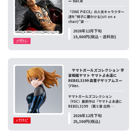
ー Ver.R
『ONE PIECE』の人気キャラクター
達を“椅子に腰かける(sit on a
chair)”姿 …
2026年12月下旬
19,800円(税込・送料別)
ヤマトガールズコレクション 宇
宙戦艦ヤマト ヤマトよ永遠に
REBEL3199 森雪デザリアムスー
ツVer.
ヤマトガールズコレクション
（YGC）最新作は『ヤマトよ永遠に
REBEL3199 （第５章 白熱 …
2026年12月下旬
25,300円(税込)