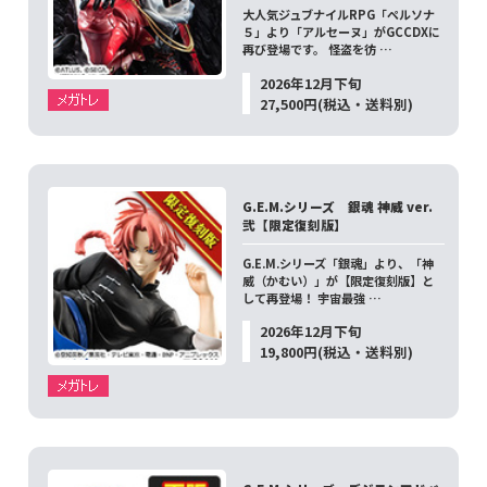
大人気ジュブナイルRPG「ペルソナ
５」より「アルセーヌ」がGCCDXに
再び登場です。 怪盗を彷 …
2026年12月下旬
27,500円(税込・送料別)
G.E.M.シリーズ 銀魂 神威 ver.
弐【限定復刻版】
G.E.M.シリーズ「銀魂」より、「神
威（かむい）」が【限定復刻版】と
して再登場！ 宇宙最強 …
2026年12月下旬
19,800円(税込・送料別)