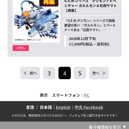
G.E.M.シリーズ デジモンアドベ
ンチャー ガルルモン＆石田ヤマト
【再販】
「G.E.M.デジモン」シリーズで再販
要望の高い 「ガルルモン」とパート
ナーである「石田ヤマト」 …
2026年12月下旬
17,600円(税込・送料別)
3
4
5
前へ
次へ
表示 スマートフォン｜
PC
言語 ： 日本語｜
English
｜
中文 Facebook
メガホビは、株式会社メガハウスのホビー、フィギュアをご紹介するサイトです！
著作権情報を表示