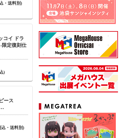
(税込・送料別)
ッコイ ドラ
 -限定復刻仕
込)
 ワンピース
 …
円(税込・送料別)