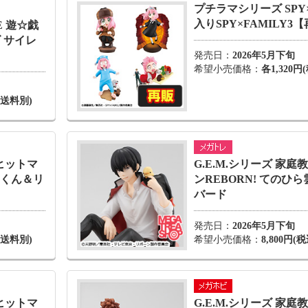
プチラマシリーズ SPY×
入りSPY×FAMILY3
E 遊☆戯
 サイレ
発売日：
2026年5月下旬
希望小売価格：
各1,320円
・送料別)
師ヒットマ
G.E.M.シリーズ 家
ナくん＆リ
ンREBORN! てのひ
バード
発売日：
2026年5月下旬
・送料別)
希望小売価格：
8,800円
師ヒットマ
G.E.M.シリーズ 家