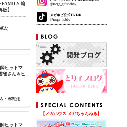
FAMILY 箱
@mega_girlshobby
【再販】
メガホビ公式TikTok
@mega_hobby
(税込)
庭教師ヒットマ
ら雲雀さん＆ヒ
(税込・送料別)
【メガハウス メガちゃんねる】
庭教師ヒットマ