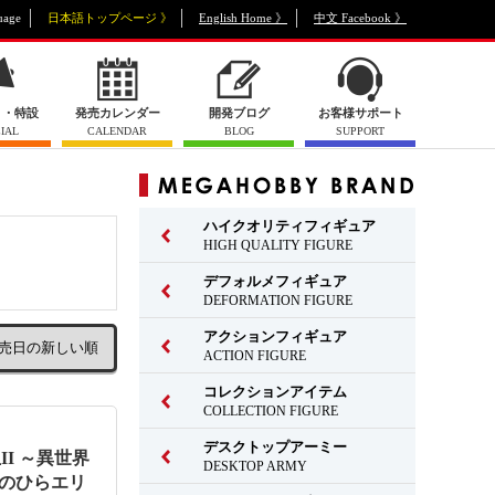
uage
日本語トップページ 》
English Home 》
中文 Facebook 》
ト・特設
発売カレンダー
開発ブログ
お客様サポート
IAL
CALENDAR
BLOG
SUPPORT
ハイクオリティフィギュア
HIGH QUALITY FIGURE
デフォルメフィギュア
DEFORMATION FIGURE
アクションフィギュア
ACTION FIGURE
コレクションアイテム
COLLECTION FIGURE
デスクトップアーミー
転生II ～異世界
DESKTOP ARMY
てのひらエリ