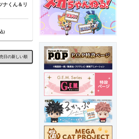
らツナくん＆リ
込)