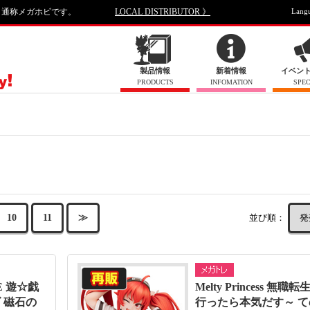
、通称メガホビです。
LOCAL DISTRIBUTOR 》
Lang
製品情報
新着情報
イベン
PRODUCTS
INFOMATION
SPEC
並び順：
10
11
≫
E 遊☆戯
Melty Princess 無職
 磁石の
行ったら本気だす～ 