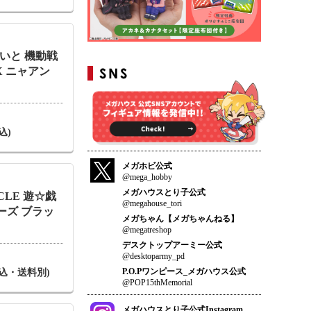
らいと 機動戦
uuX ニャアン
込)
メガホビ公式
@mega_hobby
メガハウスとり子公式
ICLE 遊☆戯
@megahouse_tori
ーズ ブラッ
メガちゃん【メガちゃんねる】
@megatreshop
デスクトップアーミー公式
@desktoparmy_pd
P.O.Pワンピース_メガハウス公式
(税込・送料別)
@POP15thMemorial
メガハウスとり子公式Instagram