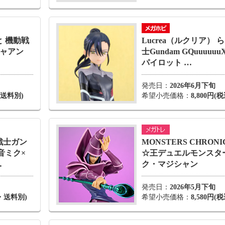
と 機動戦
Lucrea（ルクリア） 
 ニャアン
士Gundam GQuuuu
パイロット …
発売日：
2026年6月下旬
・送料別)
希望小売価格：
8,800円(税
動戦士ガン
MONSTERS CHRON
音ミク×
☆王デュエルモンスタ
…
ク・マジシャン
発売日：
2026年5月下旬
込・送料別)
希望小売価格：
8,580円