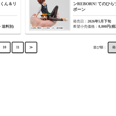
ナくん＆リ
ンREBORN! てのひ
ボーン
発売日：
2026年5月下旬
込・送料別)
希望小売価格：
8,800円(税
並び順：
10
11
≫