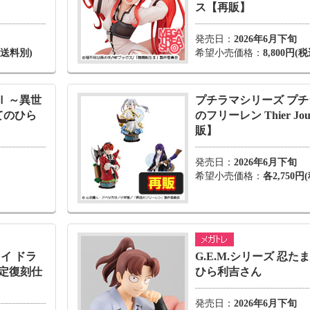
ス【再販】
発売日：
2026年6月下旬
・送料別)
希望小売価格：
8,800円
生Ⅱ ～異世
プチラマシリーズ プチ
てのひら
のフリーレン Thier Jou
販】
発売日：
2026年6月下旬
希望小売価格：
各2,750円
イ ドラ
G.E.M.シリーズ 忍た
限定復刻仕
ひら利吉さん
発売日：
2026年6月下旬