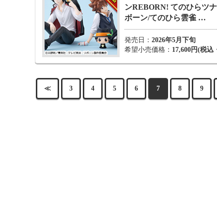
ンREBORN! てのひらツ
ボーン/てのひら雲雀 …
発売日：
2026年5月下旬
希望小売価格：
17,600円(税
≪
3
4
5
6
7
8
9