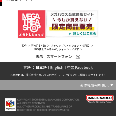
TOP
WHAT'S NEW
ヴァリアブルアクション Hi-SPEC
｢NG騎士ラムネ＆40｣ クィーンサイダロン
表示 スマートフォン｜
PC
言語 ： 日本語｜
English
｜
中文 Facebook
メガホビは、株式会社メガハウスのホビー、フィギュアをご紹介するサイトです！
著作権情報を表示
(C) Crypton Future Media, INC. www.piapro.net(C) '25 SANRIO CO., LTD. APPR. NO. L656640(C) '25 SANRIO CO.,LTD.APPR.NO.L655202(C) '26 SANRIO CO., LTD. APPR. NO. L662313(C) '76, '19 SANRIO APPR. NO.S601931(C) & ™Warner Bros. Entertainment Inc. Publishing Rights (C) JKR. (s23)(C) 2006 円谷プロ・CBC (C) 2013 佐島勤／KADOKAWA アスキー・メディアワークス刊／魔法科高校製作委員会(C) 2015,2016 SANRIO CO.,LTD.Ⓛ APPROVAL NO.S571509(C) 2016 COVER Corp.(C) 2020 Legendary. All Rights Reserved. TM & (C) TOHO CO., LTD. MONSTERVERSE TM & (C) Legendary(C) 2021「劇場版 呪術廻戦 0」製作委員会 (C)芥見下々／集英社(C) 2024 Legendary. All Rights Reserved. GODZILLA TM & (C)TOHO CO., LTD. MONSTERVERSE TM & (C)Legendary(C) 2025 MAPPA／チェンソーマンプロジェクト (C)藤本タツキ／集英社(C) 2025 NEXON Games Co., Ltd. All Rights Reserved.(C) Crypton Future Media, INC. www.piapro.net piapro (C)MegaHouse(C) Cygames, Inc.(C) Cygames, Inc. (C) MegaHouse(C) Disney(C) KOTOBUKIYA (C)MegaHouse(C) KOTOBUKIYA・RAMPAGE (C)Masaki Apsy (C) MegaHouse(C) Naoko Takeuchi (C) 武内直子・PNP／劇場版「美少女戦士セーラームーンEternal」製作委員会(C) バードスタジオ／集英社 (C)「2018ドラゴンボール超」製作委員会(C) 尼子騒兵衛／NHK・NEP(C) 東映 (C) 石川雅之・講談社/もやしもん製作委員会 (C)'76, '88, '96, '01, '05, '19 SANRIO APPR. NO.S603299(C)「2009 ワンピース」製作委員会 (C)尾田栄一郎／集英社・フジテレビ・東映アニメーション(C)『ヒプノシスマイク-Division Rap Battle-』Rhyme Anima製作委員会(C)1982 ビックウエスト(C)1983 BIGWEST・TMS(C)1983 ビックウエスト・TMS(C)1994 BIGWEST(C)1995 HAL Laboratory, Inc. / Nintendo(C)1997 ビーパパス・さいとうちほ/小学館・少革委員会・テレビ東京(C)2001 BONES・出渕 裕／Rahxephon project(C)2001鶴田謙二/講談社・バンダイビジュアル (C)2004 AQUAPLUS(C)2004 テレビ朝日・東映ＡＧ・東映 (C)2005 BONES/Project EUREKA・MBS (C)2005 Production I.G-Aniplex-MBS・HAKUHODO (C)2005 SYUN MATSUENA/SHOGAKUKAN (C)2006 Ntreev Soft Co.,Ltd.& HanbitSoft lnc.ALL Rights Resarved (C)2006 円谷プロ・CBC(C)2006-2013 Nitroplus(C)2006竜騎士07/ひぐらしのなく頃に製作委員会･創通エージェンシー (C)2007 BIGWEST/MACROSS F PROJECT/MBS(C)2007 ビックウエスト／マクロスF製作委員会・MBS(C)2007 石森プロ・テレビ朝日・ADK・東映 (C)2007-2010 Nitroplus (C)HobbyJAPAN(C)2007-2010 Nitroplus (C)ぱすてるインク応援団 (C)SNK PLAYMORE (C)HobbyJAPAN※「THE KING OF FIGHTERS」は、株式会社SNKプレイモアの登録商標です。※「サムライスピリッツ」は、株式会社SNKプレイモアの登録商標です。(C)2008 GONZO･Nitroplus/Blassreiter Project (C)2008 VisualArt's/Key(C)2008 清水栄一・下口智裕・秋田書店/GONZO/ラインバレルパートナーズ(C)2008 清水栄一・下口智裕・秋田書店/GONZO/ラインバレルパートナーズ MegaHouse 2009 MADE IN CHINA(C)2009 HobbyJAPAN/クイーンズブレイドパートナーズ(C)2009 石森プロ・テレビ朝日・ADK・東映(C)2010 石森プロ・テレビ朝日・ADK・東映(C)2010石森プロ・テレビ朝日・ADK・東映(C)2011 平坂読・メディアファクトリー/製作委員会は友達が少ない(C)2011 石森プロ・テレビ朝日・東映AG・東映(C)2011石森プロ・テレビ朝日・東映AG・東映(C)2012 宇宙戦艦ヤマト2199 製作委員会(C)2012 石森プロ・テレビ朝日・ADK・東映(C)2012西尾維新・暁月あきら／集英社・箱庭学園生徒会(C)2013 テレビ朝日・東映AG・東映(C)2013 プロジェクトラブライブ！(C)2013 笹本祐一／朝日新聞出版・劇場版モーレツ宇宙海賊製作委員会(C)2014 BONES / Project SPACE DANDY(C)2014 Happy Elements K.K(C)2015 EXNOA LLC/NITRO PLUS(C)2015 EXNOA LLC/Nitroplus(C)2015 FiFS／ＫＡＤＯＫＡＷＡ アスキー・メディアワークス刊／POSA製作委員会(C)2015 内藤泰弘/集英社･血界戦線製作委員会(C)2016 プロジェクトラブライブ！サンシャイン!!(C)2017 川原 礫／ＫＡＤＯＫＡＷＡ アスキー・メディアワークス／ SAO-A Project(C)2017 川原 礫／ＫＡＤＯＫＡＷＡ アスキー・メディアワークス／SAO-A Project (C)MegaHouse(C)2017 時雨沢恵一／ＫＡＤＯＫＡＷＡ アスキー・メディアワークス／GGO Project (C)MegaHouse(C)2017-2019 Pyramid,Inc. / COLOPL,Inc. (C)MegaHouse(C)2017上海阅文信息技术有限公司(C)2019 Legendary and Warner Bros. Entertainment Inc. (C)2019 Pokemon. (C)1995–2019 Nintendo / Creatures Inc. / GAME FREAK inc.(C)2020 TRIGGER・中島かずき／『BNA ビー・エヌ・エー』制作委員会(C)2020 林田球･小学館／ドロヘドロ製作委員会(C)2021 BIGWEST(C)2021「シン・ウルトラマン」製作委員会 (C)円谷プロ(C)2023 KADOKAWA/ GAMERA Rebirth製作委員会(C)2024 KADOKAWA/P.A.WORKS/MAYOPAN PROJECT(C)2024 SANRIO CO., LTD. APPR. NO. L653883(C)2026 SANRIO CO., LTD. APPROVAL NO. L663707(C)2026.VIVINOS All rights reserved.(C)A-1 Pictures/Aniplex・テレビ東京(C)ABC･メ～テレ･東映アニメーション･ハピネット (C)ABC・東映アニメーション(C)Aikatsu, Pripara 10th Project(C)AIS/海上安全整備局(C)AnekoYusagi_Seira Minami/KADOKAWA/Shield Hero S3 Project(C)ATLUS (C)SEGA All rights reserved.(C)ATLUS (C)SEGA All rights reserved. (C)MegaHouse(C)ATLUS (C)SEGA/PERSONA5 the Animation Project (C)ATLUS CO.2006 ALL RIGHTS RESERVED.2008 (C)ATLUS CO.LTD.1996(C)ATLUS CO.2006 ALL RIGHTS RESERVED.LTD.1996(C)ATLUS CO.LTD.20072009(C)ATLUS. (C)SEGA.(C)B・P・W/ヒーローマン制作委員会・テレビ東京(C)BANDAI(C)BANDAI NAMCO Entertainment Inc.(C)BANDAI NAMCO Games Inc.(C)BANDAI・こどもの館(C)BNEI／PROJECT CINDERELLA(C)BNP/AIKATSU 10TH STORY(C)BNP/BANDAI, DENTSU, TV TOKYO(C)BNP/BANDAI, NAS, TV TOKYO(C)BNP/T&B PARTNERS(C)BNP/T&B PARTNERS (C)BNP/T&B MOVIE PARTNERS(C)BONES・會川 昇／コンクリートレボルティオ製作委員会(C)BONES/STAR DRIVER製作委員会・MBS(C)BONES/キャプテン・アース製作委員会・MBS(C)CAPCOM /TEAM BASARA(C)CAPCOM CO., LTD.(C)CAPCOM CO., LTD. ALL RIGHTS RESERVED.(C)CAPCOM CO.,LTD(C)CAPCOM. (C)CLAMP・ShigatsuTsuitachi CO.,LTD.／講談社(C)CLAMP・ST・講談社／NHK・NEP(C)coly(C)Dune is a trademark and copyright of Dino DeLaurentiis Corp. Licensed by Universal Studios. All Rights Reserved.(C)GAINAX・カラー(C)GAINAX×カラー(C)GREE.Inc.(C)GungHo Online Entertainment, Inc. All Rights Reserved.(C)GUST CO.,LTD.2009(C)HOBBY JAPAN(C)HobbyJAPAN Illustration：空中幼彩，F.S.(C)HobbyJAPAN Illustration：空中幼彩，F.S.く(C)HobbyJAPAN (C)HobbyJAPAN Co.,Ltd. All Rights Reserved. Lost Worlds is a trademark of Flying Buffalo lnc. and is used with permission. Illustration：えぃわ、FS、金子ひらく、黒木雅弘、みぶなつき(C)HobbyJAPAN Illustration：F.S、えぃわ、空中幼彩、久行宏和、みぶなつき、赤賀博隆(C)HobbyJAPAN Illustration：Niθ、泉まひる、緋色雪、誉(C)HobbyJAPAN Illustration：高村和宏、2号、平田雄三、F.S、松竜、かんたか (C)HobbyJAPAN Illutration：F.S、えぃわ、空中幼彩、久行宏和、みぶなつき、赤賀博隆(C)HobbyJAPAN Illutration：松竜、かんたか、えぃわ、原田将太郎、F.S、水龍敬、金子ひらく、久行宏和、2号、赤賀博隆、平田雄三、高村和宏、みぶなつき、空中幼彩、黒木雅広、ズンダレぼん(C)HobbyJAPAN 撮影：井上写真スタジオ(C)honeybee(C)Index Corporation 1995,2005(C)Index Corporation 1996,2008(C)Index Corporation 1996,2010(C)Index Corporation 2011(C)Index Corporation/「デビルサバイバー2」アニメーション製作委員会(C)Index Corporation/「ペルソナ4」アニメーション製作委員会(C)Index Corporation/「ペルソナ4」アニメーション製作委員会 (C)Index Corporation 1996,2011(C)JAPAN ACTION ENTERPRISE(C)King Record Co., Ltd.(C)Konami Digital Entertainment(C)L5/YWP・TX(C)Liber Entertainment Inc. All Rights Reserved.(C)LUCKY LAND COMMUNICATIONS/集英社・ジョジョの奇妙な冒険GW製作委員会(C)LUCKY LAND COMMUNICATIONS/集英社・ジョジョの奇妙な冒険SO製作委員会(C)Magica Quartet/Aniplex・Madoka Partners・MBS(C)Magica Quartet/Aniplex,Madoka Project(C)March·Monster (C)2017 NanPai Entertainment All Right Reserved版权所有 南派泛娱有限公司(C)MegaHouse(C)MODERHYTHM /Kazushi Kobayashi (C)MegaHouse(C)NAMCO LIMITED (C)NANOHA The MOVIE 1st PROJECT(C)Naoko Takeuchi(C)Naoko Takeuchi (C)武内直子・PNP・東映アニメーション(C)Naoko Takeuchi (C)武内直子・PNP／劇場版「美少女戦士セーラームーンCosmos」製作委員会(C)NBGI(C)NBGI/PROJECTiM@S(C)neco (C)MegaHouse(C)NEXON Games Co., Ltd. & Yostar, Inc. All Rights Reserved.(C)Nintendo / HAL Laboratory, Inc.(C)Nintendo・Creatures・GAME FREAK・TV Tokyo・ShoPro・JR Kikaku (C)Pokémon(C)Nintendo･Creatures･GAME FREAK･TV Tokyo･ShoPro･JR Kikaku(C)Pokemon(C)Nitroplus (C)Nitroplus／TYPE-MOON・ufotable・FZPC(C)Olympus Knights / Aniplex•Project AZ(C)ONE・小学館／「モブサイコ100 Ⅲ」製作委員会(C)ONE・村田雄介／集英社・ヒーロー協会本部(C)P1998-2026 (C)V・N・M(C)P1998-2027 (C)V・N・M(C)P98-23 (C)V・N・M(C)Paradox Live2020(C)PEACH‐PIT・講談社／エンブリオ捜索隊・テレビ東京(C)Petit Depotto/Project D.Q.O.(C)PLEX/MachineRobo Partner(C)POT（冨樫義博）1998年-2011年 (C)VAP・日本テレビ・集英社・マッドハウス(C)Production I.G・士郎正宗/NTV・VAP・IG・DNDP (C)PRODUCTION REED 1990(C)PRODUCTION REED 1996(C)Pyramid,Inc. / COLOPL,Inc. (C)MegaHouse(C)SEGA(C)SEGA (C)RED(C)SEGA, 2003, CHARACTERS (C)AUTOMUSS CHARACTER DESIGN：KATOKI HAJIME(C)SEGA&Index Corporation 19972005 (C)Index Corporation 2007(C)SHOJI KAWAMORI,SATELIGHT／Project AQUARION EVOL.(C)SNK CORPORATION ALL RIGHTS RESERVED.(C)SOTSU・SUNRISE (C) Crypton Future Media, INC. www.piapro.net piapro(C)Sphere All Right Reserved.(C)Spider Lily／アニプレックス・ABCアニメーション・BS11(C)SPRITE. ALL RIGHTS PESERVED.(C)SQUARE ENIX／人類会議 (C)MegaHouse(C)SRWOG PROJECT(C)SUNRISE(C)SUNRISE・R(C)SUNRISE/DD PARTNERS(C)SUNRISE/PROJECT G-AKITO Character Design (C)2006-2011 CLAMP/ST(C)SUNRISE／PROJECT G-ROZE Character Design (C)2006-2024 CLAMP・ST(C)SUNRISE／PROJECT GEASS Character Design (C)2006 CLAMP・ST(C)SUNRISE／PROJECT GEASS Character Design (C)2006-2008 CLAMP・ST(C)SUNRISE/PROJECT GEASS・MBS Character Design (C)2006 CLAMP(C)SUNRISE/PROJECT GEASS・MBS Character Design (C)2006-2008 CLAMP(C)SUNRISE/PROJECT GEASS・MBS Character Design(C)2006 CLAMP(C)SUNRISE/PROJECT L-GEASS Character Design (C)2006-2017 CLAMP・ST(C)SUNRISE／PROJECT L-GEASS Character Design (C)2006-2017 CLAMP・ST(C)SUNRISE／PROJECT L-GEASS Character Design (C)2006-2018 CLAMP・ST(C)SUNRISE/T&B PARTNERS,MBS(C)SUNRISE/VVV Committee, MBS(C)TMS(C)TOMYTEC (C)MegaHouse(C)TRIGGER・中島かずき／XFLAG(C)TSUBURAYA PRODUCTIONS(C)TSUKASA JUN 2007(C)TYPE-MOON / FGO PROJECT(C)TYPE-MOON / FGO PROJECT (C)MegaHouse(C)TYPE-MOON / FGO7 ANIME PROJECT(C)Universal City Studios LLC. All Rights Reserved.(C)UTA☆PRIPROJECT(C)VisualArt's/Key(C)X-nauts・Psikyo (C)Y.M/S,ACC(C)あfろ・芳文社／野外活動プロジェクト(C)アイドリッシュセブン(C)あさりよしとお／講談社(C)あだちとか・講談社/ノラガミ製作委員会(C)アポカリプスホテル製作委員会(C)あらゐけいいち・角川書店/東雲研究所(C)いのまたむつみ (C)藤島康介 (C)BANDAI NAMCO Entertainment Inc.(C)いのまたむつみ (C)藤島康介 (C)BNGI(C)いのまたむつみ (C)藤島康介 (C)NBGI(C)えびはら武司／LAYUP (C)おおじこうじ・京都アニメーション／岩鳶高校水泳部(C)オケアノス／「翠星のガルガンティア」製作委員会(C)オニグンソウ/集英社, もののがたり製作委員会(C)かきふらい・芳文社/桜高軽音部(C)カクダイ Authorized by Phoenix Corporation,Ltd(C)カフェノーウェア/ハマトラ製作委員会(C)カラー(C)カラー (C) MegaHouse(C)くぼたまこと/スクウェアエニックス・フライングドッグ (C)コーエーテクモゲームス All rights reserved.(C)こしたてつひろ／小学館・ShoPro(C)コロリド・ツインエンジンパートナーズ(C)サイコパス製作委員会(C)サンライズ(C)サンライズ (C)高千穂＆スタジオぬえ・サンライズ(C)サンライズ・R(C)サンライズ・テレビ東京 (C)SUNRISE・BV・WOWOW (C)スクウェアエニックス／ジャイロゼッター製作委員会・テレビ東京(C)スタジオ・ダイス/集英社・テレビ東京・KONAMI(C)タツノコプロ(C)タツノコプロ・NTV(C)つくしあきひと・竹書房／メイドインアビス「烈日の黄金郷」製作委員会(C)テレビ朝日・東映AG・東映 MegaHouse2009(C)にいさとる・講談社／WIND BREAKER Project(C)ねことうふ・一迅社／「おにまい」製作委員会(C)バード・スタジオ／集英社 (C)SAND LAND 製作委員会(C)バード・スタジオ／集英社・東映アニメーション(C)バードスタジオ／集英社 (C)「2015 ドラゴンボールＺ」製作委員会(C)バードスタジオ／集英社・フジテレビ・東映アニメーション(C)バードスタジオ／集英社・フジテレビ・東映アニメーション (C)BANDAI NAMCO Entertainment inc.(C)バードスタジオ／集英社・東映アニメーション (C)ハイクオソフト(C)はまじあき／芳文社・アニプレックス(C)ぴえろ・TooKyoGames／アクダマドライブ製作委員会(C)まつもと泉・集英社(C)まつもと泉／集英社(C)メガハウス(C)モンキーパンチ/TMS・NTV(C)ゆでたまご・東映アニメーション(C)久保帯人／集英社・テレビ東京・dentsu・ぴえろ(C)九井諒子・KADOKAWA刊／「ダンジョン飯」製作委員会(C)亀山陽平／タイタン工業(C)伊東岳彦／集英社・サンライズ(C)八木教広／集英社・「CLAYMORE制作委員会」 (C)円谷プロ(C)円谷プロ (C)2018 TRIGGER・雨宮哲／「GRIDMAN」製作委員会(C)円谷プロ (C)2023 TRIGGER・雨宮哲／「劇場版グリッドマンユニバース」製作委員会(C)創通・サンライズ(C)創通・サンライズ (C)創通・サンライズ・毎日放送(C)創通・サンライズ・MBS(C)創通・サンライズ・テレビ東京(C)創通・サンライズ・毎日放送(C)創通・フィールズ/MJP製作委員会(C)創通エージェンシー・サンライズ (C)創通エージェンシー・サンライズ・毎日放送 (C)加藤和恵/集英社・「青の祓魔師」製作委員会・MBS(C)助野