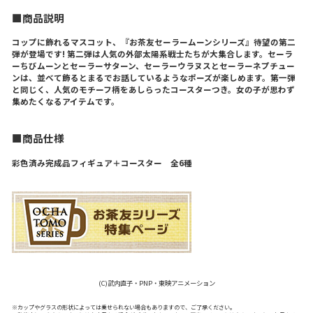
■商品説明
コップに飾れるマスコット、『お茶友セーラームーンシリーズ』待望の第二
弾が登場です! 第二弾は人気の外部太陽系戦士たちが大集合します。セーラ
ーちびムーンとセーラーサターン、セーラーウラヌスとセーラーネプチュー
ンは、並べて飾るとまるでお話しているようなポーズが楽しめます。第一弾
と同じく、人気のモチーフ柄をあしらったコースターつき。女の子が思わず
集めたくなるアイテムです。
■商品仕様
彩色済み完成品フィギュア＋コースター 全6種
(C)武内直子・PNP・東映アニメーション
※カップやグラスの形状によっては乗せられない場合もありますので、ご了承ください。