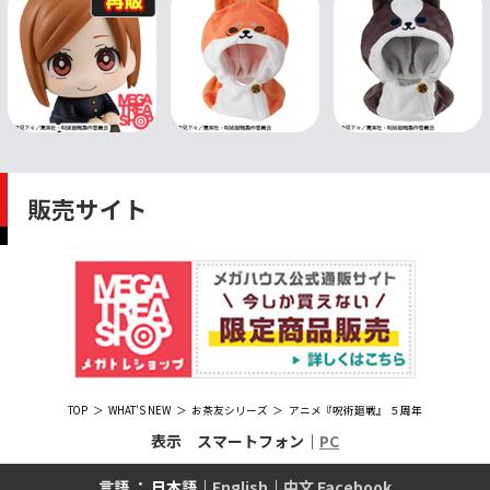
販売サイト
TOP
WHAT'S NEW
お茶友シリーズ
アニメ『呪術廻戦』 ５周年
表示 スマートフォン｜
PC
言語 ： 日本語｜
English
｜
中文 Facebook