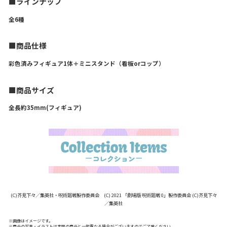
■ラインナップ
全6種
■商品仕様
彩色済みフィギュア1体＋ミニスタンド（看板orコップ）
■商品サイズ
全長約35mm(フィギュア)
(C)芥見下々／集英社・呪術廻戦製作委員会 (C) 2021 「劇場版 呪術廻戦 0」製作委員会 (C)芥見下々
／集英社
※画像はイメージです。
※商品の写真・イラストは実際の商品と一部異なる場合がございますのでご了承ください。