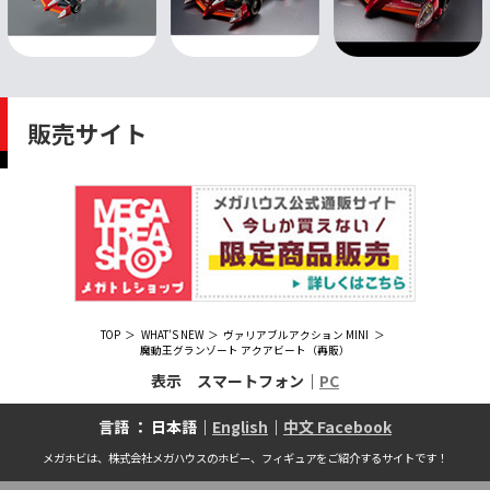
販売サイト
TOP
WHAT'S NEW
ヴァリアブルアクション MINI
魔動王グランゾート アクアビート（再販）
表示 スマートフォン｜
PC
言語 ： 日本語｜
English
｜
中文 Facebook
メガホビは、株式会社メガハウスのホビー、フィギュアをご紹介するサイトです！