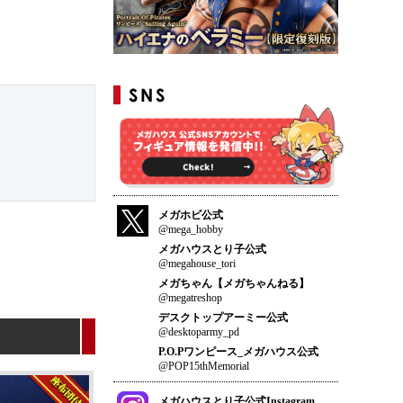
メガホビ公式
@mega_hobby
メガハウスとり子公式
@megahouse_tori
メガちゃん【メガちゃんねる】
@megatreshop
デスクトップアーミー公式
@desktoparmy_pd
P.O.Pワンピース_メガハウス公式
@POP15thMemorial
メガハウスとり子公式Instagram