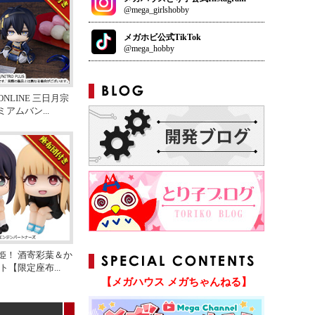
@mega_girlshobby
メガホビ公式TikTok
@mega_hobby
NLINE 三日月宗
ミアムバン
...
姫！ 酒寄彩葉＆か
ット【限定座布
...
【メガハウス メガちゃんねる】