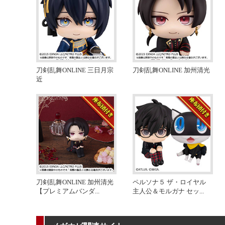
刀剣乱舞ONLINE 三日月宗
刀剣乱舞ONLINE 加州清光
近
刀剣乱舞ONLINE 加州清光
ペルソナ５ ザ・ロイヤル
【プレミアムバンダ
...
主人公＆モルガナ セッ
...