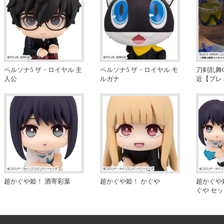
ペルソナ5 ザ・ロイヤル 主
ペルソナ5 ザ・ロイヤル モ
刀剣乱舞O
人公
ルガナ
近【プレ
超かぐや姫！ 酒寄彩葉
超かぐや姫！ かぐや
超かぐや
ぐや セ