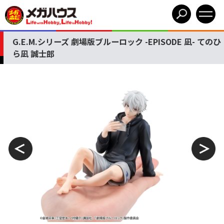
G.E.M.シリーズ 劇場版ブルーロック -EPISODE 凪- てのひ
ら凪 誠士郎