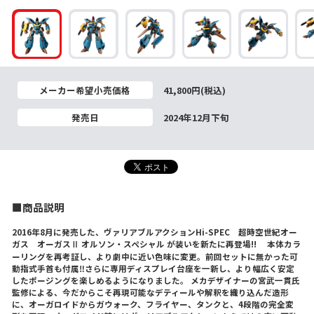
メーカー希望小売価格
41,800円(税込)
発売日
2024年12月下旬
■商品説明
2016年8月に発売した、ヴァリアブルアクションHi-SPEC 超時空世紀オー
ガス オーガスⅡ オルソン・スペシャル が装いを新たに再登場!! 本体カラ
ーリングを再考証し、より劇中に近い色味に変更。前回セットに無かった可
動指式手首も付属‼さらに専用ディスプレイ台座を一新し、より幅広く安定
したポージングを楽しめるようになりました。 メカデザイナーの宮武一貫氏
監修による、今だからこそ再現可能なデティールや解釈を織り込んだ造形
に、オーガロイドからガウォーク、フライヤー、タンクと、4段階の完全変