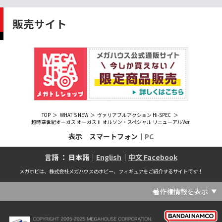
販売サイト
TOP
WHAT'S NEW
ヴァリアブルアクション Hi-SPEC
超時空世紀オーガス オーガスⅡ オルソン・スペシャル リニューアルVer.
表示 スマートフォン｜
PC
言語 ： 日本語｜
English
｜
中文 Facebook
メガホビは、株式会社メガハウスのホビー、フィギュアをご紹介するサイトです！
著作権情報を表示
(C) Crypton Future Media, INC. www.piapro.net(C) '25 SANRIO CO., LTD. APPR. NO. L656640(C) '25 SANRIO CO.,LTD.APPR.NO.L655202(C) '26 SANRIO CO., LTD. APPR. NO. L662313(C) '76, '19 SANRIO APPR. NO.S601931(C) & ™Warner Bros. Entertainment Inc. Publishing Rights (C) JKR. (s23)(C) 2006 円谷プロ・CBC (C) 2013 佐島勤／KADOKAWA アスキー・メディアワークス刊／魔法科高校製作委員会(C) 2015,2016 SANRIO CO.,LTD.Ⓛ APPROVAL NO.S571509(C) 2016 COVER Corp.(C) 2020 Legendary. All Rights Reserved. TM & (C) TOHO CO., LTD. MONSTERVERSE TM & (C) Legendary(C) 2021「劇場版 呪術廻戦 0」製作委員会 (C)芥見下々／集英社(C) 2024 Legendary. All Rights Reserved. GODZILLA TM & (C)TOHO CO., LTD. MONSTERVERSE TM & (C)Legendary(C) 2025 MAPPA／チェンソーマンプロジェクト (C)藤本タツキ／集英社(C) 2025 NEXON Games Co., Ltd. All Rights Reserved.(C) Crypton Future Media, INC. www.piapro.net piapro (C)MegaHouse(C) Cygames, Inc.(C) Cygames, Inc. (C) MegaHouse(C) Disney(C) KOTOBUKIYA (C)MegaHouse(C) KOTOBUKIYA・RAMPAGE (C)Masaki Apsy (C) MegaHouse(C) Naoko Takeuchi (C) 武内直子・PNP／劇場版「美少女戦士セーラームーンEternal」製作委員会(C) バードスタジオ／集英社 (C)「2018ドラゴンボール超」製作委員会(C) 尼子騒兵衛／NHK・NEP(C) 東映 (C) 石川雅之・講談社/もやしもん製作委員会 (C)'76, '88, '96, '01, '05, '19 SANRIO APPR. NO.S603299(C)「2009 ワンピース」製作委員会 (C)尾田栄一郎／集英社・フジテレビ・東映アニメーション(C)『ヒプノシスマイク-Division Rap Battle-』Rhyme Anima製作委員会(C)1982 ビックウエスト(C)1983 BIGWEST・TMS(C)1983 ビックウエスト・TMS(C)1994 BIGWEST(C)1995 HAL Laboratory, Inc. / Nintendo(C)1997 ビーパパス・さいとうちほ/小学館・少革委員会・テレビ東京(C)2001 BONES・出渕 裕／Rahxephon project(C)2001鶴田謙二/講談社・バンダイビジュアル (C)2004 AQUAPLUS(C)2004 テレビ朝日・東映ＡＧ・東映 (C)2005 BONES/Project EUREKA・MBS (C)2005 Production I.G-Aniplex-MBS・HAKUHODO (C)2005 SYUN MATSUENA/SHOGAKUKAN (C)2006 Ntreev Soft Co.,Ltd.& HanbitSoft lnc.ALL Rights Resarved (C)2006 円谷プロ・CBC(C)2006-2013 Nitroplus(C)2006竜騎士07/ひぐらしのなく頃に製作委員会･創通エージェンシー (C)2007 BIGWEST/MACROSS F PROJECT/MBS(C)2007 ビックウエスト／マクロスF製作委員会・MBS(C)2007 石森プロ・テレビ朝日・ADK・東映 (C)2007-2010 Nitroplus (C)HobbyJAPAN(C)2007-2010 Nitroplus (C)ぱすてるインク応援団 (C)SNK PLAYMORE (C)HobbyJAPAN※「THE KING OF FIGHTERS」は、株式会社SNKプレイモアの登録商標です。※「サムライスピリッツ」は、株式会社SNKプレイモアの登録商標です。(C)2008 GONZO･Nitroplus/Blassreiter Project (C)2008 VisualArt's/Key(C)2008 清水栄一・下口智裕・秋田書店/GONZO/ラインバレルパートナーズ(C)2008 清水栄一・下口智裕・秋田書店/GONZO/ラインバレルパートナーズ MegaHouse 2009 MADE IN CHINA(C)2009 HobbyJAPAN/クイーンズブレイドパートナーズ(C)2009 石森プロ・テレビ朝日・ADK・東映(C)2010 石森プロ・テレビ朝日・ADK・東映(C)2010石森プロ・テレビ朝日・ADK・東映(C)2011 平坂読・メディアファクトリー/製作委員会は友達が少ない(C)2011 石森プロ・テレビ朝日・東映AG・東映(C)2011石森プロ・テレビ朝日・東映AG・東映(C)2012 宇宙戦艦ヤマト2199 製作委員会(C)2012 石森プロ・テレビ朝日・ADK・東映(C)2012西尾維新・暁月あきら／集英社・箱庭学園生徒会(C)2013 テレビ朝日・東映AG・東映(C)2013 プロジェクトラブライブ！(C)2013 笹本祐一／朝日新聞出版・劇場版モーレツ宇宙海賊製作委員会(C)2014 BONES / Project SPACE DANDY(C)2014 Happy Elements K.K(C)2015 EXNOA LLC/NITRO PLUS(C)2015 EXNOA LLC/Nitroplus(C)2015 FiFS／ＫＡＤＯＫＡＷＡ アスキー・メディアワークス刊／POSA製作委員会(C)2015 内藤泰弘/集英社･血界戦線製作委員会(C)2016 プロジェクトラブライブ！サンシャイン!!(C)2017 川原 礫／ＫＡＤＯＫＡＷＡ アスキー・メディアワークス／ SAO-A Project(C)2017 川原 礫／ＫＡＤＯＫＡＷＡ アスキー・メディアワークス／SAO-A Project (C)MegaHouse(C)2017 時雨沢恵一／ＫＡＤＯＫＡＷＡ アスキー・メディアワークス／GGO Project (C)MegaHouse(C)2017-2019 Pyramid,Inc. / COLOPL,Inc. (C)MegaHouse(C)2017上海阅文信息技术有限公司(C)2019 Legendary and Warner Bros. Entertainment Inc. (C)2019 Pokemon. (C)1995–2019 Nintendo / Creatures Inc. / GAME FREAK inc.(C)2020 TRIGGER・中島かずき／『BNA ビー・エヌ・エー』制作委員会(C)2020 林田球･小学館／ドロヘドロ製作委員会(C)2021 BIGWEST(C)2021「シン・ウルトラマン」製作委員会 (C)円谷プロ(C)2023 KADOKAWA/ GAMERA Rebirth製作委員会(C)2024 KADOKAWA/P.A.WORKS/MAYOPAN PROJECT(C)2024 SANRIO CO., LTD. APPR. NO. L653883(C)2026 SANRIO CO., LTD. APPROVAL NO. L663707(C)2026.VIVINOS All rights reserved.(C)A-1 Pictures/Aniplex・テレビ東京(C)ABC･メ～テレ･東映アニメーション･ハピネット (C)ABC・東映アニメーション(C)Aikatsu, Pripara 10th Project(C)AIS/海上安全整備局(C)AnekoYusagi_Seira Minami/KADOKAWA/Shield Hero S3 Project(C)ATLUS (C)SEGA All rights reserved.(C)ATLUS (C)SEGA All rights reserved. (C)MegaHouse(C)ATLUS (C)SEGA/PERSONA5 the Animation Project (C)ATLUS CO.2006 ALL RIGHTS RESERVED.2008 (C)ATLUS CO.LTD.1996(C)ATLUS CO.2006 ALL RIGHTS RESERVED.LTD.1996(C)ATLUS CO.LTD.20072009(C)ATLUS. (C)SEGA.(C)B・P・W/ヒーローマン制作委員会・テレビ東京(C)BANDAI(C)BANDAI NAMCO Entertainment Inc.(C)BANDAI NAMCO Games Inc.(C)BANDAI・こどもの館(C)BNEI／PROJECT CINDERELLA(C)BNP/AIKATSU 10TH STORY(C)BNP/BANDAI, DENTSU, TV TOKYO(C)BNP/BANDAI, NAS, TV TOKYO(C)BNP/T&B PARTNERS(C)BNP/T&B PARTNERS (C)BNP/T&B MOVIE PARTNERS(C)BONES・會川 昇／コンクリートレボルティオ製作委員会(C)BONES/STAR DRIVER製作委員会・MBS(C)BONES/キャプテン・アース製作委員会・MBS(C)CAPCOM /TEAM BASARA(C)CAPCOM CO., LTD.(C)CAPCOM CO., LTD. ALL RIGHTS RESERVED.(C)CAPCOM CO.,LTD(C)CAPCOM. (C)CLAMP・ShigatsuTsuitachi CO.,LTD.／講談社(C)CLAMP・ST・講談社／NHK・NEP(C)coly(C)Dune is a trademark and copyright of Dino DeLaurentiis Corp. Licensed by Universal Studios. All Rights Reserved.(C)GAINAX・カラー(C)GAINAX×カラー(C)GREE.Inc.(C)GungHo Online Entertainment, Inc. All Rights Reserved.(C)GUST CO.,LTD.2009(C)HOBBY JAPAN(C)HobbyJAPAN Illustration：空中幼彩，F.S.(C)HobbyJAPAN Illustration：空中幼彩，F.S.く(C)HobbyJAPAN (C)HobbyJAPAN Co.,Ltd. All Rights Reserved. Lost Worlds is a trademark of Flying Buffalo lnc. and is used with permission. Illustration：えぃわ、FS、金子ひらく、黒木雅弘、みぶなつき(C)HobbyJAPAN Illustration：F.S、えぃわ、空中幼彩、久行宏和、みぶなつき、赤賀博隆(C)HobbyJAPAN Illustration：Niθ、泉まひる、緋色雪、誉(C)HobbyJAPAN Illustration：高村和宏、2号、平田雄三、F.S、松竜、かんたか (C)HobbyJAPAN Illutration：F.S、えぃわ、空中幼彩、久行宏和、みぶなつき、赤賀博隆(C)HobbyJAPAN Illutration：松竜、かんたか、えぃわ、原田将太郎、F.S、水龍敬、金子ひらく、久行宏和、2号、赤賀博隆、平田雄三、高村和宏、みぶなつき、空中幼彩、黒木雅広、ズンダレぼん(C)HobbyJAPAN 撮影：井上写真スタジオ(C)honeybee(C)Index Corporation 1995,2005(C)Index Corporation 1996,2008(C)Index Corporation 1996,2010(C)Index Corporation 2011(C)Index Corporation/「デビルサバイバー2」アニメーション製作委員会(C)Index Corporation/「ペルソナ4」アニメーション製作委員会(C)Index Corporation/「ペルソナ4」アニメーション製作委員会 (C)Index Corporation 1996,2011(C)JAPAN ACTION ENTERPRISE(C)King Record Co., Ltd.(C)Konami Digital Entertainment(C)L5/YWP・TX(C)Liber Entertainment Inc. All Rights Reserved.(C)LUCKY LAND COMMUNICATIONS/集英社・ジョジョの奇妙な冒険GW製作委員会(C)LUCKY LAND COMMUNICATIONS/集英社・ジョジョの奇妙な冒険SO製作委員会(C)Magica Quartet/Aniplex・Madoka Partners・MBS(C)Magica Quartet/Aniplex,Madoka Project(C)March·Monster (C)2017 NanPai Entertainment All Right Reserved版权所有 南派泛娱有限公司(C)MegaHouse(C)MODERHYTHM /Kazushi Kobayashi (C)MegaHouse(C)NAMCO LIMITED (C)NANOHA The MOVIE 1st PROJECT(C)Naoko Takeuchi(C)Naoko Takeuchi (C)武内直子・PNP・東映アニメーション(C)Naoko Takeuchi (C)武内直子・PNP／劇場版「美少女戦士セーラームーンCosmos」製作委員会(C)NBGI(C)NBGI/PROJECTiM@S(C)neco (C)MegaHouse(C)NEXON Games Co., Ltd. & Yostar, Inc. All Rights Reserved.(C)Nintendo / HAL Laboratory, Inc.(C)Nintendo・Creatures・GAME FREAK・TV Tokyo・ShoPro・JR Kikaku (C)Pokémon(C)Nintendo･Creatures･GAME FREAK･TV Tokyo･ShoPro･JR Kikaku(C)Pokemon(C)Nitroplus (C)Nitroplus／TYPE-MOON・ufotable・FZPC(C)Olympus Knights / Aniplex•Project AZ(C)ONE・小学館／「モブサイコ100 Ⅲ」製作委員会(C)ONE・村田雄介／集英社・ヒーロー協会本部(C)P1998-2026 (C)V・N・M(C)P1998-2027 (C)V・N・M(C)P98-23 (C)V・N・M(C)Paradox Live2020(C)PEACH‐PIT・講談社／エンブリオ捜索隊・テレビ東京(C)Petit Depotto/Project D.Q.O.(C)PLEX/MachineRobo Partner(C)POT（冨樫義博）1998年-2011年 (C)VAP・日本テレビ・集英社・マッドハウス(C)Production I.G・士郎正宗/NTV・VAP・IG・DNDP (C)PRODUCTION REED 1990(C)PRODUCTION REED 1996(C)Pyramid,Inc. / COLOPL,Inc. (C)MegaHouse(C)SEGA(C)SEGA (C)RED(C)SEGA, 2003, CHARACTERS (C)AUTOMUSS CHARACTER DESIGN：KATOKI HAJIME(C)SEGA&Index Corporation 19972005 (C)Index Corporation 2007(C)SHOJI KAWAMORI,SATELIGHT／Project AQUARION EVOL.(C)SNK CORPORATION ALL RIGHTS RESERVED.(C)SOTSU・SUNRISE (C) Crypton Future Media, INC. www.piapro.net piapro(C)Sphere All Right Reserved.(C)Spider Lily／アニプレックス・ABCアニメーション・BS11(C)SPRITE. ALL RIGHTS PESERVED.(C)SQUARE ENIX／人類会議 (C)MegaHouse(C)SRWOG PROJECT(C)SUNRISE(C)SUNRISE・R(C)SUNRISE/DD PARTNERS(C)SUNRISE/PROJECT G-AKITO Character Design (C)2006-2011 CLAMP/ST(C)SUNRISE／PROJECT G-ROZE Character Design (C)2006-2024 CLAMP・ST(C)SUNRISE／PROJECT GEASS Character Design (C)2006 CLAMP・ST(C)SUNRISE／PROJECT GEASS Character Design (C)2006-2008 CLAMP・ST(C)SUNRISE/PROJECT GEASS・MBS Character Design (C)2006 CLAMP(C)SUNRISE/PROJECT GEASS・MBS Character Design (C)2006-2008 CLAMP(C)SUNRISE/PROJECT GEASS・MBS Character Design(C)2006 CLAMP(C)SUNRISE/PROJECT L-GEASS Character Design (C)2006-2017 CLAMP・ST(C)SUNRISE／PROJECT L-GEASS Character Design (C)2006-2017 CLAMP・ST(C)SUNRISE／PROJECT L-GEASS Character Design (C)2006-2018 CLAMP・ST(C)SUNRISE/T&B PARTNERS,MBS(C)SUNRISE/VVV Committee, MBS(C)TMS(C)TOMYTEC (C)MegaHouse(C)TRIGGER・中島かずき／XFLAG(C)TSUBURAYA PRODUCTIONS(C)TSUKASA JUN 2007(C)TYPE-MOON / FGO PROJECT(C)TYPE-MOON / FGO PROJECT (C)MegaHouse(C)TYPE-MOON / FGO7 ANIME PROJECT(C)Universal City Studios LLC. All Rights Reserved.(C)UTA☆PRIPROJECT(C)VisualArt's/Key(C)X-nauts・Psikyo (C)Y.M/S,ACC(C)あfろ・芳文社／野外活動プロジェクト(C)アイドリッシュセブン(C)あさりよしとお／講談社(C)あだちとか・講談社/ノラガミ製作委員会(C)アポカリプスホテル製作委員会(C)あらゐけいいち・角川書店/東雲研究所(C)いのまたむつみ (C)藤島康介 (C)BANDAI NAMCO Entertainment Inc.(C)いのまたむつみ (C)藤島康介 (C)BNGI(C)いのまたむつみ (C)藤島康介 (C)NBGI(C)えびはら武司／LAYUP (C)おおじこうじ・京都アニメーション／岩鳶高校水泳部(C)オケアノス／「翠星のガルガンティア」製作委員会(C)オニグンソウ/集英社, もののがたり製作委員会(C)かきふらい・芳文社/桜高軽音部(C)カクダイ Authorized by Phoenix Corporation,Ltd(C)カフェノーウェア/ハマトラ製作委員会(C)カラー(C)カラー (C) MegaHouse(C)くぼたまこと/スクウェアエニックス・フライングドッグ (C)コーエーテクモゲームス All rights reserved.(C)こしたてつひろ／小学館・ShoPro(C)コロリド・ツインエンジンパートナーズ(C)サイコパス製作委員会(C)サンライズ(C)サンライズ (C)高千穂＆スタジオぬえ・サンライズ(C)サンライズ・R(C)サンライズ・テレビ東京 (C)SUNRISE・BV・WOWOW (C)スクウェアエニックス／ジャイロゼッター製作委員会・テレビ東京(C)スタジオ・ダイス/集英社・テレビ東京・KONAMI(C)タツノコプロ(C)タツノコプロ・NTV(C)つくしあきひと・竹書房／メイドインアビス「烈日の黄金郷」製作委員会(C)テレビ朝日・東映AG・東映 MegaHouse2009(C)にいさとる・講談社／WIND BREAKER Project(C)ねことうふ・一迅社／「おにまい」製作委員会(C)バード・スタジオ／集英社 (C)SAND LAND 製作委員会(C)バード・スタジオ／集英社・東映アニメーション(C)バードスタジオ／集英社 (C)「2015 ドラゴンボールＺ」製作委員会(C)バードスタジオ／集英社・フジテレビ・東映アニメーション(C)バードスタジオ／集英社・フジテレビ・東映アニメーション (C)BANDAI NAMCO Entertainment inc.(C)バードスタジオ／集英社・東映アニメーション (C)ハイクオソフト(C)はまじあき／芳文社・アニプレックス(C)ぴえろ・TooKyoGames／アクダマドライブ製作委員会(C)まつもと泉・集英社(C)まつもと泉／集英社(C)メガハウス(C)モンキーパンチ/TMS・NTV(C)ゆでたまご・東映アニメーション(C)久保帯人／集英社・テレビ東京・dentsu・ぴえろ(C)九井諒子・KADOKAWA刊／「ダンジョン飯」製作委員会(C)亀山陽平／タイタン工業(C)伊東岳彦／集英社・サンライズ(C)八木教広／集英社・「CLAYMORE制作委員会」 (C)円谷プロ(C)円谷プロ (C)2018 TRIGGER・雨宮哲／「GRIDMAN」製作委員会(C)円谷プロ (C)2023 TRIGGER・雨宮哲／「劇場版グリッドマンユニバース」製作委員会(C)創通・サンライズ(C)創通・サンライズ (C)創通・サンライズ・毎日放送(C)創通・サンライズ・MBS(C)創通・サンライズ・テレビ東京(C)創通・サンライズ・毎日放送(C)創通・フィールズ/MJP製作委員会(C)創通エージェンシー・サンライズ (C)創通エージェンシー・サンライズ・毎日放送 (C)加藤和恵/集英社・「青の祓魔師」製作委員会・MBS(C)助野