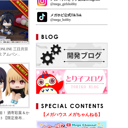
@mega_girlshobby
メガホビ公式TikTok
@mega_hobby
NLINE 三日月宗
ミアムバン
...
姫！ 酒寄彩葉＆か
【メガハウス メガちゃんねる】
ット【限定座布
...