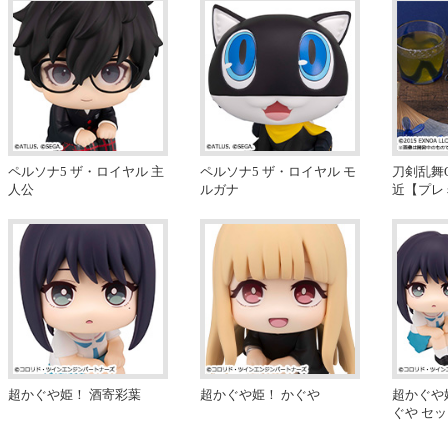
ペルソナ5 ザ・ロイヤル 主
ペルソナ5 ザ・ロイヤル モ
刀剣乱舞O
人公
ルガナ
近【プレ
超かぐや姫！ 酒寄彩葉
超かぐや姫！ かぐや
超かぐや
ぐや セ