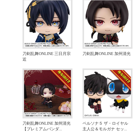
刀剣乱舞ONLINE 三日月宗
刀剣乱舞ONLINE 加州清光
近
刀剣乱舞ONLINE 加州清光
ペルソナ５ ザ・ロイヤル
【プレミアムバンダ
...
主人公＆モルガナ セッ
...