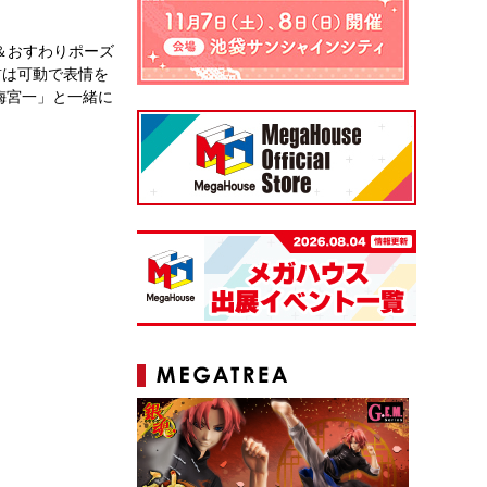
げ＆おすわりポーズ
首は可動で表情を
梅宮一」と一緒に