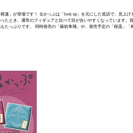
り「梶蓮」が登場です！ るかっぷは「look up」を元にした造語で、見上
飾ったとき、通常のフィギュアと比べて目が合いやすくなっています。
感もたっぷりです。 同時発売の「蘇枋隼飛」や、発売予定の「桜遥」「