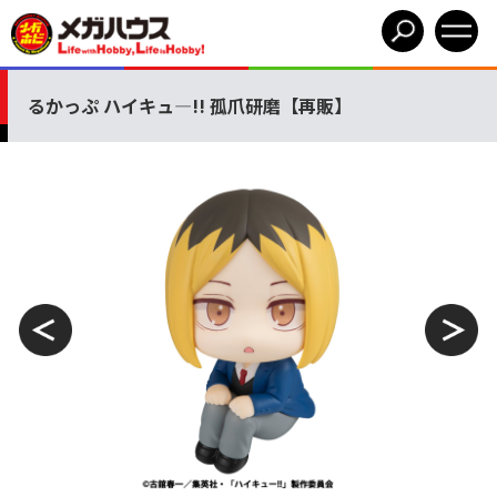
るかっぷ ハイキュ―!! 孤爪研磨【再販】