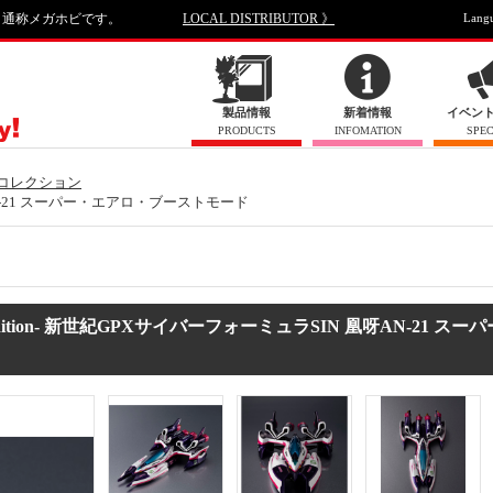
、通称メガホビです。
LOCAL DISTRIBUTOR 》
Lang
製品情報
新着情報
イベン
PRODUCTS
INFOMATION
SPEC
コレクション
 凰呀AN-21 スーパー・エアロ・ブーストモード
dition- 新世紀GPXサイバーフォーミュラSIN 凰呀AN-21 スー