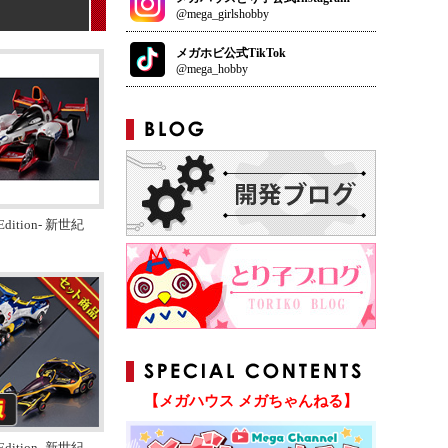
@mega_girlshobby
メガホビ公式TikTok
@mega_hobby
e Edition- 新世紀
【メガハウス メガちゃんねる】
e Edition- 新世紀