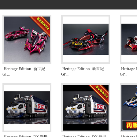
-Heritage Edition- 新世紀
-Heritage Edition- 新世紀
-Heritag
GP
...
GP
...
GP
...
-Heritage Edition- DX 新世
...
-Heritage Edition- DX 新世
...
-Heritag