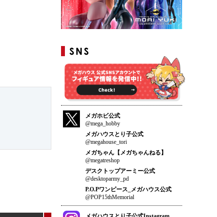
メガホビ公式
@mega_hobby
メガハウスとり子公式
@megahouse_tori
メガちゃん【メガちゃんねる】
@megatreshop
デスクトップアーミー公式
@desktoparmy_pd
P.O.Pワンピース_メガハウス公式
@POP15thMemorial
メガハウスとり子公式Instagram