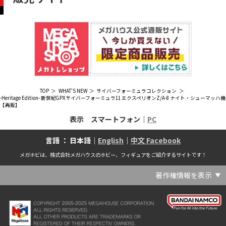
TOP
WHAT'S NEW
サイバーフォーミュラコレクション
-Heritage Edition- 新世紀GPXサイバーフォーミュラ11 エクスペリオンZ/A-8 ナイト・シューマッハ機
【再販】
表示 スマートフォン｜
PC
言語 ： 日本語｜
English
｜
中文 Facebook
メガホビは、株式会社メガハウスのホビー、フィギュアをご紹介するサイトです！
著作権情報を表示
(C) Crypton Future Media, INC. www.piapro.net(C) '25 SANRIO CO., LTD. APPR. NO. L656640(C) '25 SANRIO CO.,LTD.APPR.NO.L655202(C) '26 SANRIO CO., LTD. APPR. NO. L662313(C) '76, '19 SANRIO APPR. NO.S601931(C) & ™Warner Bros. Entertainment Inc. Publishing Rights (C) JKR. (s23)(C) 2006 円谷プロ・CBC (C) 2013 佐島勤／KADOKAWA アスキー・メディアワークス刊／魔法科高校製作委員会(C) 2015,2016 SANRIO CO.,LTD.Ⓛ APPROVAL NO.S571509(C) 2016 COVER Corp.(C) 2020 Legendary. All Rights Reserved. TM & (C) TOHO CO., LTD. MONSTERVERSE TM & (C) Legendary(C) 2021「劇場版 呪術廻戦 0」製作委員会 (C)芥見下々／集英社(C) 2024 Legendary. All Rights Reserved. GODZILLA TM & (C)TOHO CO., LTD. MONSTERVERSE TM & (C)Legendary(C) 2025 MAPPA／チェンソーマンプロジェクト (C)藤本タツキ／集英社(C) 2025 NEXON Games Co., Ltd. All Rights Reserved.(C) Crypton Future Media, INC. www.piapro.net piapro (C)MegaHouse(C) Cygames, Inc.(C) Cygames, Inc. (C) MegaHouse(C) Disney(C) KOTOBUKIYA (C)MegaHouse(C) KOTOBUKIYA・RAMPAGE (C)Masaki Apsy (C) MegaHouse(C) Naoko Takeuchi (C) 武内直子・PNP／劇場版「美少女戦士セーラームーンEternal」製作委員会(C) バードスタジオ／集英社 (C)「2018ドラゴンボール超」製作委員会(C) 尼子騒兵衛／NHK・NEP(C) 東映 (C) 石川雅之・講談社/もやしもん製作委員会 (C)'76, '88, '96, '01, '05, '19 SANRIO APPR. NO.S603299(C)「2009 ワンピース」製作委員会 (C)尾田栄一郎／集英社・フジテレビ・東映アニメーション(C)『ヒプノシスマイク-Division Rap Battle-』Rhyme Anima製作委員会(C)1982 ビックウエスト(C)1983 BIGWEST・TMS(C)1983 ビックウエスト・TMS(C)1994 BIGWEST(C)1995 HAL Laboratory, Inc. / Nintendo(C)1997 ビーパパス・さいとうちほ/小学館・少革委員会・テレビ東京(C)2001 BONES・出渕 裕／Rahxephon project(C)2001鶴田謙二/講談社・バンダイビジュアル (C)2004 AQUAPLUS(C)2004 テレビ朝日・東映ＡＧ・東映 (C)2005 BONES/Project EUREKA・MBS (C)2005 Production I.G-Aniplex-MBS・HAKUHODO (C)2005 SYUN MATSUENA/SHOGAKUKAN (C)2006 Ntreev Soft Co.,Ltd.& HanbitSoft lnc.ALL Rights Resarved (C)2006 円谷プロ・CBC(C)2006-2013 Nitroplus(C)2006竜騎士07/ひぐらしのなく頃に製作委員会･創通エージェンシー (C)2007 BIGWEST/MACROSS F PROJECT/MBS(C)2007 ビックウエスト／マクロスF製作委員会・MBS(C)2007 石森プロ・テレビ朝日・ADK・東映 (C)2007-2010 Nitroplus (C)HobbyJAPAN(C)2007-2010 Nitroplus (C)ぱすてるインク応援団 (C)SNK PLAYMORE (C)HobbyJAPAN※「THE KING OF FIGHTERS」は、株式会社SNKプレイモアの登録商標です。※「サムライスピリッツ」は、株式会社SNKプレイモアの登録商標です。(C)2008 GONZO･Nitroplus/Blassreiter Project (C)2008 VisualArt's/Key(C)2008 清水栄一・下口智裕・秋田書店/GONZO/ラインバレルパートナーズ(C)2008 清水栄一・下口智裕・秋田書店/GONZO/ラインバレルパートナーズ MegaHouse 2009 MADE IN CHINA(C)2009 HobbyJAPAN/クイーンズブレイドパートナーズ(C)2009 石森プロ・テレビ朝日・ADK・東映(C)2010 石森プロ・テレビ朝日・ADK・東映(C)2010石森プロ・テレビ朝日・ADK・東映(C)2011 平坂読・メディアファクトリー/製作委員会は友達が少ない(C)2011 石森プロ・テレビ朝日・東映AG・東映(C)2011石森プロ・テレビ朝日・東映AG・東映(C)2012 宇宙戦艦ヤマト2199 製作委員会(C)2012 石森プロ・テレビ朝日・ADK・東映(C)2012西尾維新・暁月あきら／集英社・箱庭学園生徒会(C)2013 テレビ朝日・東映AG・東映(C)2013 プロジェクトラブライブ！(C)2013 笹本祐一／朝日新聞出版・劇場版モーレツ宇宙海賊製作委員会(C)2014 BONES / Project SPACE DANDY(C)2014 Happy Elements K.K(C)2015 EXNOA LLC/NITRO PLUS(C)2015 EXNOA LLC/Nitroplus(C)2015 FiFS／ＫＡＤＯＫＡＷＡ アスキー・メディアワークス刊／POSA製作委員会(C)2015 内藤泰弘/集英社･血界戦線製作委員会(C)2016 プロジェクトラブライブ！サンシャイン!!(C)2017 川原 礫／ＫＡＤＯＫＡＷＡ アスキー・メディアワークス／ SAO-A Project(C)2017 川原 礫／ＫＡＤＯＫＡＷＡ アスキー・メディアワークス／SAO-A Project (C)MegaHouse(C)2017 時雨沢恵一／ＫＡＤＯＫＡＷＡ アスキー・メディアワークス／GGO Project (C)MegaHouse(C)2017-2019 Pyramid,Inc. / COLOPL,Inc. (C)MegaHouse(C)2017上海阅文信息技术有限公司(C)2019 Legendary and Warner Bros. Entertainment Inc. (C)2019 Pokemon. (C)1995–2019 Nintendo / Creatures Inc. / GAME FREAK inc.(C)2020 TRIGGER・中島かずき／『BNA ビー・エヌ・エー』制作委員会(C)2020 林田球･小学館／ドロヘドロ製作委員会(C)2021 BIGWEST(C)2021「シン・ウルトラマン」製作委員会 (C)円谷プロ(C)2023 KADOKAWA/ GAMERA Rebirth製作委員会(C)2024 KADOKAWA/P.A.WORKS/MAYOPAN PROJECT(C)2024 SANRIO CO., LTD. APPR. NO. L653883(C)2026 SANRIO CO., LTD. APPROVAL NO. L663707(C)2026.VIVINOS All rights reserved.(C)A-1 Pictures/Aniplex・テレビ東京(C)ABC･メ～テレ･東映アニメーション･ハピネット (C)ABC・東映アニメーション(C)Aikatsu, Pripara 10th Project(C)AIS/海上安全整備局(C)AnekoYusagi_Seira Minami/KADOKAWA/Shield Hero S3 Project(C)ATLUS (C)SEGA All rights reserved.(C)ATLUS (C)SEGA All rights reserved. (C)MegaHouse(C)ATLUS (C)SEGA/PERSONA5 the Animation Project (C)ATLUS CO.2006 ALL RIGHTS RESERVED.2008 (C)ATLUS CO.LTD.1996(C)ATLUS CO.2006 ALL RIGHTS RESERVED.LTD.1996(C)ATLUS CO.LTD.20072009(C)ATLUS. (C)SEGA.(C)B・P・W/ヒーローマン制作委員会・テレビ東京(C)BANDAI(C)BANDAI NAMCO Entertainment Inc.(C)BANDAI NAMCO Games Inc.(C)BANDAI・こどもの館(C)BNEI／PROJECT CINDERELLA(C)BNP/AIKATSU 10TH STORY(C)BNP/BANDAI, DENTSU, TV TOKYO(C)BNP/BANDAI, NAS, TV TOKYO(C)BNP/T&B PARTNERS(C)BNP/T&B PARTNERS (C)BNP/T&B MOVIE PARTNERS(C)BONES・會川 昇／コンクリートレボルティオ製作委員会(C)BONES/STAR DRIVER製作委員会・MBS(C)BONES/キャプテン・アース製作委員会・MBS(C)CAPCOM /TEAM BASARA(C)CAPCOM CO., LTD.(C)CAPCOM CO., LTD. ALL RIGHTS RESERVED.(C)CAPCOM CO.,LTD(C)CAPCOM. (C)CLAMP・ShigatsuTsuitachi CO.,LTD.／講談社(C)CLAMP・ST・講談社／NHK・NEP(C)coly(C)Dune is a trademark and copyright of Dino DeLaurentiis Corp. Licensed by Universal Studios. All Rights Reserved.(C)GAINAX・カラー(C)GAINAX×カラー(C)GREE.Inc.(C)GungHo Online Entertainment, Inc. All Rights Reserved.(C)GUST CO.,LTD.2009(C)HOBBY JAPAN(C)HobbyJAPAN Illustration：空中幼彩，F.S.(C)HobbyJAPAN Illustration：空中幼彩，F.S.く(C)HobbyJAPAN (C)HobbyJAPAN Co.,Ltd. All Rights Reserved. Lost Worlds is a trademark of Flying Buffalo lnc. and is used with permission. Illustration：えぃわ、FS、金子ひらく、黒木雅弘、みぶなつき(C)HobbyJAPAN Illustration：F.S、えぃわ、空中幼彩、久行宏和、みぶなつき、赤賀博隆(C)HobbyJAPAN Illustration：Niθ、泉まひる、緋色雪、誉(C)HobbyJAPAN Illustration：高村和宏、2号、平田雄三、F.S、松竜、かんたか (C)HobbyJAPAN Illutration：F.S、えぃわ、空中幼彩、久行宏和、みぶなつき、赤賀博隆(C)HobbyJAPAN Illutration：松竜、かんたか、えぃわ、原田将太郎、F.S、水龍敬、金子ひらく、久行宏和、2号、赤賀博隆、平田雄三、高村和宏、みぶなつき、空中幼彩、黒木雅広、ズンダレぼん(C)HobbyJAPAN 撮影：井上写真スタジオ(C)honeybee(C)Index Corporation 1995,2005(C)Index Corporation 1996,2008(C)Index Corporation 1996,2010(C)Index Corporation 2011(C)Index Corporation/「デビルサバイバー2」アニメーション製作委員会(C)Index Corporation/「ペルソナ4」アニメーション製作委員会(C)Index Corporation/「ペルソナ4」アニメーション製作委員会 (C)Index Corporation 1996,2011(C)JAPAN ACTION ENTERPRISE(C)King Record Co., Ltd.(C)Konami Digital Entertainment(C)L5/YWP・TX(C)Liber Entertainment Inc. All Rights Reserved.(C)LUCKY LAND COMMUNICATIONS/集英社・ジョジョの奇妙な冒険GW製作委員会(C)LUCKY LAND COMMUNICATIONS/集英社・ジョジョの奇妙な冒険SO製作委員会(C)Magica Quartet/Aniplex・Madoka Partners・MBS(C)Magica Quartet/Aniplex,Madoka Project(C)March·Monster (C)2017 NanPai Entertainment All Right Reserved版权所有 南派泛娱有限公司(C)MegaHouse(C)MODERHYTHM /Kazushi Kobayashi (C)MegaHouse(C)NAMCO LIMITED (C)NANOHA The MOVIE 1st PROJECT(C)Naoko Takeuchi(C)Naoko Takeuchi (C)武内直子・PNP・東映アニメーション(C)Naoko Takeuchi (C)武内直子・PNP／劇場版「美少女戦士セーラームーンCosmos」製作委員会(C)NBGI(C)NBGI/PROJECTiM@S(C)neco (C)MegaHouse(C)NEXON Games Co., Ltd. & Yostar, Inc. All Rights Reserved.(C)Nintendo / HAL Laboratory, Inc.(C)Nintendo・Creatures・GAME FREAK・TV Tokyo・ShoPro・JR Kikaku (C)Pokémon(C)Nintendo･Creatures･GAME FREAK･TV Tokyo･ShoPro･JR Kikaku(C)Pokemon(C)Nitroplus (C)Nitroplus／TYPE-MOON・ufotable・FZPC(C)Olympus Knights / Aniplex•Project AZ(C)ONE・小学館／「モブサイコ100 Ⅲ」製作委員会(C)ONE・村田雄介／集英社・ヒーロー協会本部(C)P1998-2026 (C)V・N・M(C)P1998-2027 (C)V・N・M(C)P98-23 (C)V・N・M(C)Paradox Live2020(C)PEACH‐PIT・講談社／エンブリオ捜索隊・テレビ東京(C)Petit Depotto/Project D.Q.O.(C)PLEX/MachineRobo Partner(C)POT（冨樫義博）1998年-2011年 (C)VAP・日本テレビ・集英社・マッドハウス(C)Production I.G・士郎正宗/NTV・VAP・IG・DNDP (C)PRODUCTION REED 1990(C)PRODUCTION REED 1996(C)Pyramid,Inc. / COLOPL,Inc. (C)MegaHouse(C)SEGA(C)SEGA (C)RED(C)SEGA, 2003, CHARACTERS (C)AUTOMUSS CHARACTER DESIGN：KATOKI HAJIME(C)SEGA&Index Corporation 19972005 (C)Index Corporation 2007(C)SHOJI KAWAMORI,SATELIGHT／Project AQUARION EVOL.(C)SNK CORPORATION ALL RIGHTS RESERVED.(C)SOTSU・SUNRISE (C) Crypton Future Media, INC. www.piapro.net piapro(C)Sphere All Right Reserved.(C)Spider Lily／アニプレックス・ABCアニメーション・BS11(C)SPRITE. ALL RIGHTS PESERVED.(C)SQUARE ENIX／人類会議 (C)MegaHouse(C)SRWOG PROJECT(C)SUNRISE(C)SUNRISE・R(C)SUNRISE/DD PARTNERS(C)SUNRISE/PROJECT G-AKITO Character Design (C)2006-2011 CLAMP/ST(C)SUNRISE／PROJECT G-ROZE Character Design (C)2006-2024 CLAMP・ST(C)SUNRISE／PROJECT GEASS Character Design (C)2006 CLAMP・ST(C)SUNRISE／PROJECT GEASS Character Design (C)2006-2008 CLAMP・ST(C)SUNRISE/PROJECT GEASS・MBS Character Design (C)2006 CLAMP(C)SUNRISE/PROJECT GEASS・MBS Character Design (C)2006-2008 CLAMP(C)SUNRISE/PROJECT GEASS・MBS Character Design(C)2006 CLAMP(C)SUNRISE/PROJECT L-GEASS Character Design (C)2006-2017 CLAMP・ST(C)SUNRISE／PROJECT L-GEASS Character Design (C)2006-2017 CLAMP・ST(C)SUNRISE／PROJECT L-GEASS Character Design (C)2006-2018 CLAMP・ST(C)SUNRISE/T&B PARTNERS,MBS(C)SUNRISE/VVV Committee, MBS(C)TMS(C)TOMYTEC (C)MegaHouse(C)TRIGGER・中島かずき／XFLAG(C)TSUBURAYA PRODUCTIONS(C)TSUKASA JUN 2007(C)TYPE-MOON / FGO PROJECT(C)TYPE-MOON / FGO PROJECT (C)MegaHouse(C)TYPE-MOON / FGO7 ANIME PROJECT(C)Universal City Studios LLC. All Rights Reserved.(C)UTA☆PRIPROJECT(C)VisualArt's/Key(C)X-nauts・Psikyo (C)Y.M/S,ACC(C)あfろ・芳文社／野外活動プロジェクト(C)アイドリッシュセブン(C)あさりよしとお／講談社(C)あだちとか・講談社/ノラガミ製作委員会(C)アポカリプスホテル製作委員会(C)あらゐけいいち・角川書店/東雲研究所(C)いのまたむつみ (C)藤島康介 (C)BANDAI NAMCO Entertainment Inc.(C)いのまたむつみ (C)藤島康介 (C)BNGI(C)いのまたむつみ (C)藤島康介 (C)NBGI(C)えびはら武司／LAYUP (C)おおじこうじ・京都アニメーション／岩鳶高校水泳部(C)オケアノス／「翠星のガルガンティア」製作委員会(C)オニグンソウ/集英社, もののがたり製作委員会(C)かきふらい・芳文社/桜高軽音部(C)カクダイ Authorized by Phoenix Corporation,Ltd(C)カフェノーウェア/ハマトラ製作委員会(C)カラー(C)カラー (C) MegaHouse(C)くぼたまこと/スクウェアエニックス・フライングドッグ (C)コーエーテクモゲームス All rights reserved.(C)こしたてつひろ／小学館・ShoPro(C)コロリド・ツインエンジンパートナーズ(C)サイコパス製作委員会(C)サンライズ(C)サンライズ (C)高千穂＆スタジオぬえ・サンライズ(C)サンライズ・R(C)サンライズ・テレビ東京 (C)SUNRISE・BV・WOWOW (C)スクウェアエニックス／ジャイロゼッター製作委員会・テレビ東京(C)スタジオ・ダイス/集英社・テレビ東京・KONAMI(C)タツノコプロ(C)タツノコプロ・NTV(C)つくしあきひと・竹書房／メイドインアビス「烈日の黄金郷」製作委員会(C)テレビ朝日・東映AG・東映 MegaHouse2009(C)にいさとる・講談社／WIND BREAKER Project(C)ねことうふ・一迅社／「おにまい」製作委員会(C)バード・スタジオ／集英社 (C)SAND LAND 製作委員会(C)バード・スタジオ／集英社・東映アニメーション(C)バードスタジオ／集英社 (C)「2015 ドラゴンボールＺ」製作委員会(C)バードスタジオ／集英社・フジテレビ・東映アニメーション(C)バードスタジオ／集英社・フジテレビ・東映アニメーション (C)BANDAI NAMCO Entertainment inc.(C)バードスタジオ／集英社・東映アニメーション (C)ハイクオソフト(C)はまじあき／芳文社・アニプレックス(C)ぴえろ・TooKyoGames／アクダマドライブ製作委員会(C)まつもと泉・集英社(C)まつもと泉／集英社(C)メガハウス(C)モンキーパンチ/TMS・NTV(C)ゆでたまご・東映アニメーション(C)久保帯人／集英社・テレビ東京・dentsu・ぴえろ(C)九井諒子・KADOKAWA刊／「ダンジョン飯」製作委員会(C)亀山陽平／タイタン工業(C)伊東岳彦／集英社・サンライズ(C)八木教広／集英社・「CLAYMORE制作委員会」 (C)円谷プロ(C)円谷プロ (C)2018 TRIGGER・雨宮哲／「GRIDMAN」製作委員会(C)円谷プロ (C)2023 TRIGGER・雨宮哲／「劇場版グリッドマンユニバース」製作委員会(C)創通・サンライズ(C)創通・サンライズ (C)創通・サンライズ・毎日放送(C)創通・サンライズ・MBS(C)創通・サンライズ・テレビ東京(C)創通・サンライズ・毎日放送(C)創通・フィールズ/MJP製作委員会(C)創通エージェンシー・サンライズ (C)創通エージェンシー・サンライズ・毎日放送 (C)加藤和恵/集英社・「青の祓魔師」製作委員会・MBS(C)助野