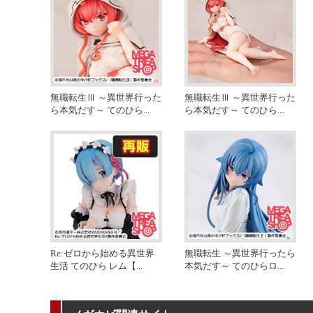
無職転生Ⅲ ～異世界行った
無職転生Ⅲ ～異世界行った
ら本気だす～ てのひら
...
ら本気だす～ てのひら
...
Re:ゼロから始める異世界
無職転生 ～異世界行ったら
生活 てのひら レム【
...
本気だす～ てのひらロ
...