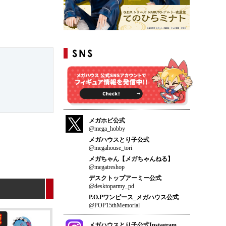
メガホビ公式
@mega_hobby
メガハウスとり子公式
@megahouse_tori
メガちゃん【メガちゃんねる】
@megatreshop
デスクトップアーミー公式
@desktoparmy_pd
P.O.Pワンピース_メガハウス公式
@POP15thMemorial
メガハウスとり子公式Instagram