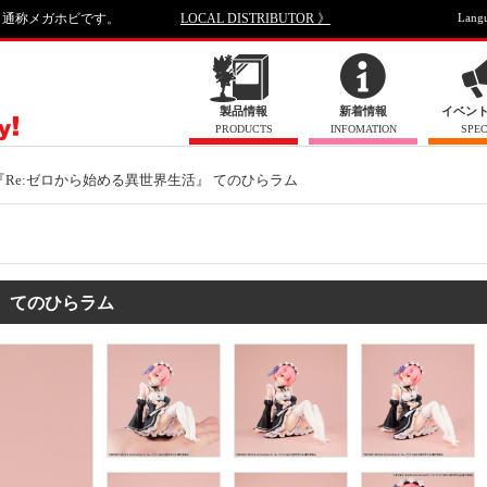
、通称メガホビです。
LOCAL DISTRIBUTOR 》
Lang
製品情報
新着情報
イベン
PRODUCTS
INFOMATION
SPEC
『Re:ゼロから始める異世界生活』 てのひらラム
生活』 てのひらラム