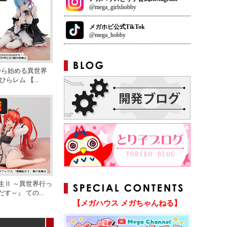
@mega_girlshobby
メガホビ公式TikTok
@mega_hobby
ロから始める異世界
ひらレム 【
...
生Ⅱ ～異世界行っ
だす～』 ての
...
【メガハウス メガちゃんねる】