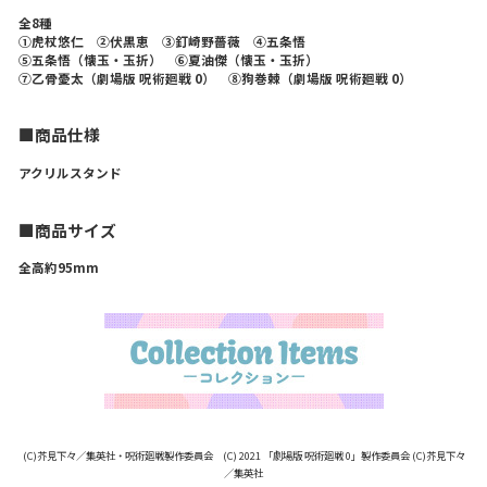
全8種
①虎杖悠仁 ②伏黒恵 ③釘崎野薔薇 ④五条悟
⑤五条悟（懐玉・玉折） ⑥夏油傑（懐玉・玉折）
⑦乙骨憂太（劇場版 呪術廻戦 0） ➇狗巻棘（劇場版 呪術廻戦 0）
■商品仕様
アクリルスタンド
■商品サイズ
全高約95mm
(C)芥見下々／集英社・呪術廻戦製作委員会 (C) 2021 「劇場版 呪術廻戦 0」製作委員会 (C)芥見下々
／集英社