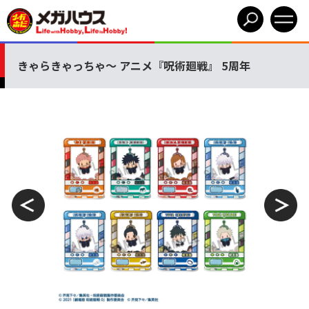
きゃらきゃっちゃ～ アニメ『呪術廻戦』 5周年