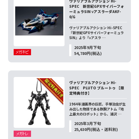
ヴァリアブルアクション Hi-
SPEC 新世紀GPXサイバーフォ
ーミュラSIN νアスラーダAKF-
0/G
ヴァリアブルアクション Hi-SPEC
『新世紀GPXサイバーフォーミュラ
SIN』より『νアスラ …
2025年9月下旬
54,780円(税込)
ヴァリアブルアクション Hi-
SPEC PLUTO プルートゥ 【限
定特典付き】
1964年漫画界の巨匠、手塚治虫が生
み出した物語である鉄腕アトム『地
上最大のロボット』から、浦沢 …
2025年3月下旬
25,630円(税込・送料別)