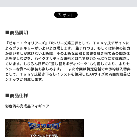
■商品説明
『ビキニ・ウォリアーズ』EXシリーズ第三弾として、Ｔｏｎｙ氏デザインに
よるヴァルキリーがいよいよ登場します。 生まれつき、もしくは熟練の能力
が高い者しか就けない上級職。その上級な武器と装備を脱ぎ捨て束の間の休
息を楽しむ姿を、ハイクオリティな造形と彩色で魅力たっぷりに立体再現し
ています。もちろん好評の“差し替えボディパーツ”も付属しており、よりセ
クシーな姿への換装も楽しめます。 また今回は特定店舗での予約購入特典
として、Ｔｏｎｙ氏描き下ろしイラストを使用したA4サイズの両面お風呂ピ
ンナップが付属します。
■商品仕様
彩色済み完成品フィギュア