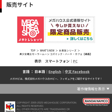
販売サイト
TOP
WHAT'S NEW
お茶友シリーズ
美少女戦士セーラームーン コズミック・ハート・カフェ【再販】
表示 スマートフォン｜
PC
言語 ： 日本語｜
English
｜
中文 Facebook
メガホビは、株式会社メガハウスのホビー、フィギュアをご紹介するサイトです！
著作権情報を表示
(C) Crypton Future Media, INC. www.piapro.net(C) '25 SANRIO CO., LTD. APPR. NO. L656640(C) '25 SANRIO CO.,LTD.APPR.NO.L655202(C) '26 SANRIO CO., LTD. APPR. NO. L662313(C) '76, '19 SANRIO APPR. NO.S601931(C) & ™Warner Bros. Entertainment Inc. Publishing Rights (C) JKR. (s23)(C) 2006 円谷プロ・CBC (C) 2013 佐島勤／KADOKAWA アスキー・メディアワークス刊／魔法科高校製作委員会(C) 2015,2016 SANRIO CO.,LTD.Ⓛ APPROVAL NO.S571509(C) 2016 COVER Corp.(C) 2020 Legendary. All Rights Reserved. TM & (C) TOHO CO., LTD. MONSTERVERSE TM & (C) Legendary(C) 2021「劇場版 呪術廻戦 0」製作委員会 (C)芥見下々／集英社(C) 2024 Legendary. All Rights Reserved. GODZILLA TM & (C)TOHO CO., LTD. MONSTERVERSE TM & (C)Legendary(C) 2025 MAPPA／チェンソーマンプロジェクト (C)藤本タツキ／集英社(C) 2025 NEXON Games Co., Ltd. All Rights Reserved.(C) Crypton Future Media, INC. www.piapro.net piapro (C)MegaHouse(C) Cygames, Inc.(C) Cygames, Inc. (C) MegaHouse(C) Disney(C) KOTOBUKIYA (C)MegaHouse(C) KOTOBUKIYA・RAMPAGE (C)Masaki Apsy (C) MegaHouse(C) Naoko Takeuchi (C) 武内直子・PNP／劇場版「美少女戦士セーラームーンEternal」製作委員会(C) バードスタジオ／集英社 (C)「2018ドラゴンボール超」製作委員会(C) 尼子騒兵衛／NHK・NEP(C) 東映 (C) 石川雅之・講談社/もやしもん製作委員会 (C)'76, '88, '96, '01, '05, '19 SANRIO APPR. NO.S603299(C)「2009 ワンピース」製作委員会 (C)尾田栄一郎／集英社・フジテレビ・東映アニメーション(C)『ヒプノシスマイク-Division Rap Battle-』Rhyme Anima製作委員会(C)1982 ビックウエスト(C)1983 BIGWEST・TMS(C)1983 ビックウエスト・TMS(C)1994 BIGWEST(C)1995 HAL Laboratory, Inc. / Nintendo(C)1997 ビーパパス・さいとうちほ/小学館・少革委員会・テレビ東京(C)2001 BONES・出渕 裕／Rahxephon project(C)2001鶴田謙二/講談社・バンダイビジュアル (C)2004 AQUAPLUS(C)2004 テレビ朝日・東映ＡＧ・東映 (C)2005 BONES/Project EUREKA・MBS (C)2005 Production I.G-Aniplex-MBS・HAKUHODO (C)2005 SYUN MATSUENA/SHOGAKUKAN (C)2006 Ntreev Soft Co.,Ltd.& HanbitSoft lnc.ALL Rights Resarved (C)2006 円谷プロ・CBC(C)2006-2013 Nitroplus(C)2006竜騎士07/ひぐらしのなく頃に製作委員会･創通エージェンシー (C)2007 BIGWEST/MACROSS F PROJECT/MBS(C)2007 ビックウエスト／マクロスF製作委員会・MBS(C)2007 石森プロ・テレビ朝日・ADK・東映 (C)2007-2010 Nitroplus (C)HobbyJAPAN(C)2007-2010 Nitroplus (C)ぱすてるインク応援団 (C)SNK PLAYMORE (C)HobbyJAPAN※「THE KING OF FIGHTERS」は、株式会社SNKプレイモアの登録商標です。※「サムライスピリッツ」は、株式会社SNKプレイモアの登録商標です。(C)2008 GONZO･Nitroplus/Blassreiter Project (C)2008 VisualArt's/Key(C)2008 清水栄一・下口智裕・秋田書店/GONZO/ラインバレルパートナーズ(C)2008 清水栄一・下口智裕・秋田書店/GONZO/ラインバレルパートナーズ MegaHouse 2009 MADE IN CHINA(C)2009 HobbyJAPAN/クイーンズブレイドパートナーズ(C)2009 石森プロ・テレビ朝日・ADK・東映(C)2010 石森プロ・テレビ朝日・ADK・東映(C)2010石森プロ・テレビ朝日・ADK・東映(C)2011 平坂読・メディアファクトリー/製作委員会は友達が少ない(C)2011 石森プロ・テレビ朝日・東映AG・東映(C)2011石森プロ・テレビ朝日・東映AG・東映(C)2012 宇宙戦艦ヤマト2199 製作委員会(C)2012 石森プロ・テレビ朝日・ADK・東映(C)2012西尾維新・暁月あきら／集英社・箱庭学園生徒会(C)2013 テレビ朝日・東映AG・東映(C)2013 プロジェクトラブライブ！(C)2013 笹本祐一／朝日新聞出版・劇場版モーレツ宇宙海賊製作委員会(C)2014 BONES / Project SPACE DANDY(C)2014 Happy Elements K.K(C)2015 EXNOA LLC/NITRO PLUS(C)2015 EXNOA LLC/Nitroplus(C)2015 FiFS／ＫＡＤＯＫＡＷＡ アスキー・メディアワークス刊／POSA製作委員会(C)2015 内藤泰弘/集英社･血界戦線製作委員会(C)2016 プロジェクトラブライブ！サンシャイン!!(C)2017 川原 礫／ＫＡＤＯＫＡＷＡ アスキー・メディアワークス／ SAO-A Project(C)2017 川原 礫／ＫＡＤＯＫＡＷＡ アスキー・メディアワークス／SAO-A Project (C)MegaHouse(C)2017 時雨沢恵一／ＫＡＤＯＫＡＷＡ アスキー・メディアワークス／GGO Project (C)MegaHouse(C)2017-2019 Pyramid,Inc. / COLOPL,Inc. (C)MegaHouse(C)2017上海阅文信息技术有限公司(C)2019 Legendary and Warner Bros. Entertainment Inc. (C)2019 Pokemon. (C)1995–2019 Nintendo / Creatures Inc. / GAME FREAK inc.(C)2020 TRIGGER・中島かずき／『BNA ビー・エヌ・エー』制作委員会(C)2020 林田球･小学館／ドロヘドロ製作委員会(C)2021 BIGWEST(C)2021「シン・ウルトラマン」製作委員会 (C)円谷プロ(C)2023 KADOKAWA/ GAMERA Rebirth製作委員会(C)2024 KADOKAWA/P.A.WORKS/MAYOPAN PROJECT(C)2024 SANRIO CO., LTD. APPR. NO. L653883(C)2026 SANRIO CO., LTD. APPROVAL NO. L663707(C)2026.VIVINOS All rights reserved.(C)A-1 Pictures/Aniplex・テレビ東京(C)ABC･メ～テレ･東映アニメーション･ハピネット (C)ABC・東映アニメーション(C)Aikatsu, Pripara 10th Project(C)AIS/海上安全整備局(C)AnekoYusagi_Seira Minami/KADOKAWA/Shield Hero S3 Project(C)ATLUS (C)SEGA All rights reserved.(C)ATLUS (C)SEGA All rights reserved. (C)MegaHouse(C)ATLUS (C)SEGA/PERSONA5 the Animation Project (C)ATLUS CO.2006 ALL RIGHTS RESERVED.2008 (C)ATLUS CO.LTD.1996(C)ATLUS CO.2006 ALL RIGHTS RESERVED.LTD.1996(C)ATLUS CO.LTD.20072009(C)ATLUS. (C)SEGA.(C)B・P・W/ヒーローマン制作委員会・テレビ東京(C)BANDAI(C)BANDAI NAMCO Entertainment Inc.(C)BANDAI NAMCO Games Inc.(C)BANDAI・こどもの館(C)BNEI／PROJECT CINDERELLA(C)BNP/AIKATSU 10TH STORY(C)BNP/BANDAI, DENTSU, TV TOKYO(C)BNP/BANDAI, NAS, TV TOKYO(C)BNP/T&B PARTNERS(C)BNP/T&B PARTNERS (C)BNP/T&B MOVIE PARTNERS(C)BONES・會川 昇／コンクリートレボルティオ製作委員会(C)BONES/STAR DRIVER製作委員会・MBS(C)BONES/キャプテン・アース製作委員会・MBS(C)CAPCOM /TEAM BASARA(C)CAPCOM CO., LTD.(C)CAPCOM CO., LTD. ALL RIGHTS RESERVED.(C)CAPCOM CO.,LTD(C)CAPCOM. (C)CLAMP・ShigatsuTsuitachi CO.,LTD.／講談社(C)CLAMP・ST・講談社／NHK・NEP(C)coly(C)Dune is a trademark and copyright of Dino DeLaurentiis Corp. Licensed by Universal Studios. All Rights Reserved.(C)GAINAX・カラー(C)GAINAX×カラー(C)GREE.Inc.(C)GungHo Online Entertainment, Inc. All Rights Reserved.(C)GUST CO.,LTD.2009(C)HOBBY JAPAN(C)HobbyJAPAN Illustration：空中幼彩，F.S.(C)HobbyJAPAN Illustration：空中幼彩，F.S.く(C)HobbyJAPAN (C)HobbyJAPAN Co.,Ltd. All Rights Reserved. Lost Worlds is a trademark of Flying Buffalo lnc. and is used with permission. Illustration：えぃわ、FS、金子ひらく、黒木雅弘、みぶなつき(C)HobbyJAPAN Illustration：F.S、えぃわ、空中幼彩、久行宏和、みぶなつき、赤賀博隆(C)HobbyJAPAN Illustration：Niθ、泉まひる、緋色雪、誉(C)HobbyJAPAN Illustration：高村和宏、2号、平田雄三、F.S、松竜、かんたか (C)HobbyJAPAN Illutration：F.S、えぃわ、空中幼彩、久行宏和、みぶなつき、赤賀博隆(C)HobbyJAPAN Illutration：松竜、かんたか、えぃわ、原田将太郎、F.S、水龍敬、金子ひらく、久行宏和、2号、赤賀博隆、平田雄三、高村和宏、みぶなつき、空中幼彩、黒木雅広、ズンダレぼん(C)HobbyJAPAN 撮影：井上写真スタジオ(C)honeybee(C)Index Corporation 1995,2005(C)Index Corporation 1996,2008(C)Index Corporation 1996,2010(C)Index Corporation 2011(C)Index Corporation/「デビルサバイバー2」アニメーション製作委員会(C)Index Corporation/「ペルソナ4」アニメーション製作委員会(C)Index Corporation/「ペルソナ4」アニメーション製作委員会 (C)Index Corporation 1996,2011(C)JAPAN ACTION ENTERPRISE(C)King Record Co., Ltd.(C)Konami Digital Entertainment(C)L5/YWP・TX(C)Liber Entertainment Inc. All Rights Reserved.(C)LUCKY LAND COMMUNICATIONS/集英社・ジョジョの奇妙な冒険GW製作委員会(C)LUCKY LAND COMMUNICATIONS/集英社・ジョジョの奇妙な冒険SO製作委員会(C)Magica Quartet/Aniplex・Madoka Partners・MBS(C)Magica Quartet/Aniplex,Madoka Project(C)March·Monster (C)2017 NanPai Entertainment All Right Reserved版权所有 南派泛娱有限公司(C)MegaHouse(C)MODERHYTHM /Kazushi Kobayashi (C)MegaHouse(C)NAMCO LIMITED (C)NANOHA The MOVIE 1st PROJECT(C)Naoko Takeuchi(C)Naoko Takeuchi (C)武内直子・PNP・東映アニメーション(C)Naoko Takeuchi (C)武内直子・PNP／劇場版「美少女戦士セーラームーンCosmos」製作委員会(C)NBGI(C)NBGI/PROJECTiM@S(C)neco (C)MegaHouse(C)NEXON Games Co., Ltd. & Yostar, Inc. All Rights Reserved.(C)Nintendo / HAL Laboratory, Inc.(C)Nintendo・Creatures・GAME FREAK・TV Tokyo・ShoPro・JR Kikaku (C)Pokémon(C)Nintendo･Creatures･GAME FREAK･TV Tokyo･ShoPro･JR Kikaku(C)Pokemon(C)Nitroplus (C)Nitroplus／TYPE-MOON・ufotable・FZPC(C)Olympus Knights / Aniplex•Project AZ(C)ONE・小学館／「モブサイコ100 Ⅲ」製作委員会(C)ONE・村田雄介／集英社・ヒーロー協会本部(C)P1998-2026 (C)V・N・M(C)P1998-2027 (C)V・N・M(C)P98-23 (C)V・N・M(C)Paradox Live2020(C)PEACH‐PIT・講談社／エンブリオ捜索隊・テレビ東京(C)Petit Depotto/Project D.Q.O.(C)PLEX/MachineRobo Partner(C)POT（冨樫義博）1998年-2011年 (C)VAP・日本テレビ・集英社・マッドハウス(C)Production I.G・士郎正宗/NTV・VAP・IG・DNDP (C)PRODUCTION REED 1990(C)PRODUCTION REED 1996(C)Pyramid,Inc. / COLOPL,Inc. (C)MegaHouse(C)SEGA(C)SEGA (C)RED(C)SEGA, 2003, CHARACTERS (C)AUTOMUSS CHARACTER DESIGN：KATOKI HAJIME(C)SEGA&Index Corporation 19972005 (C)Index Corporation 2007(C)SHOJI KAWAMORI,SATELIGHT／Project AQUARION EVOL.(C)SNK CORPORATION ALL RIGHTS RESERVED.(C)SOTSU・SUNRISE (C) Crypton Future Media, INC. www.piapro.net piapro(C)Sphere All Right Reserved.(C)Spider Lily／アニプレックス・ABCアニメーション・BS11(C)SPRITE. ALL RIGHTS PESERVED.(C)SQUARE ENIX／人類会議 (C)MegaHouse(C)SRWOG PROJECT(C)SUNRISE(C)SUNRISE・R(C)SUNRISE/DD PARTNERS(C)SUNRISE/PROJECT G-AKITO Character Design (C)2006-2011 CLAMP/ST(C)SUNRISE／PROJECT G-ROZE Character Design (C)2006-2024 CLAMP・ST(C)SUNRISE／PROJECT GEASS Character Design (C)2006 CLAMP・ST(C)SUNRISE／PROJECT GEASS Character Design (C)2006-2008 CLAMP・ST(C)SUNRISE/PROJECT GEASS・MBS Character Design (C)2006 CLAMP(C)SUNRISE/PROJECT GEASS・MBS Character Design (C)2006-2008 CLAMP(C)SUNRISE/PROJECT GEASS・MBS Character Design(C)2006 CLAMP(C)SUNRISE/PROJECT L-GEASS Character Design (C)2006-2017 CLAMP・ST(C)SUNRISE／PROJECT L-GEASS Character Design (C)2006-2017 CLAMP・ST(C)SUNRISE／PROJECT L-GEASS Character Design (C)2006-2018 CLAMP・ST(C)SUNRISE/T&B PARTNERS,MBS(C)SUNRISE/VVV Committee, MBS(C)TMS(C)TOMYTEC (C)MegaHouse(C)TRIGGER・中島かずき／XFLAG(C)TSUBURAYA PRODUCTIONS(C)TSUKASA JUN 2007(C)TYPE-MOON / FGO PROJECT(C)TYPE-MOON / FGO PROJECT (C)MegaHouse(C)TYPE-MOON / FGO7 ANIME PROJECT(C)Universal City Studios LLC. All Rights Reserved.(C)UTA☆PRIPROJECT(C)VisualArt's/Key(C)X-nauts・Psikyo (C)Y.M/S,ACC(C)あfろ・芳文社／野外活動プロジェクト(C)アイドリッシュセブン(C)あさりよしとお／講談社(C)あだちとか・講談社/ノラガミ製作委員会(C)アポカリプスホテル製作委員会(C)あらゐけいいち・角川書店/東雲研究所(C)いのまたむつみ (C)藤島康介 (C)BANDAI NAMCO Entertainment Inc.(C)いのまたむつみ (C)藤島康介 (C)BNGI(C)いのまたむつみ (C)藤島康介 (C)NBGI(C)えびはら武司／LAYUP (C)おおじこうじ・京都アニメーション／岩鳶高校水泳部(C)オケアノス／「翠星のガルガンティア」製作委員会(C)オニグンソウ/集英社, もののがたり製作委員会(C)かきふらい・芳文社/桜高軽音部(C)カクダイ Authorized by Phoenix Corporation,Ltd(C)カフェノーウェア/ハマトラ製作委員会(C)カラー(C)カラー (C) MegaHouse(C)くぼたまこと/スクウェアエニックス・フライングドッグ (C)コーエーテクモゲームス All rights reserved.(C)こしたてつひろ／小学館・ShoPro(C)コロリド・ツインエンジンパートナーズ(C)サイコパス製作委員会(C)サンライズ(C)サンライズ (C)高千穂＆スタジオぬえ・サンライズ(C)サンライズ・R(C)サンライズ・テレビ東京 (C)SUNRISE・BV・WOWOW (C)スクウェアエニックス／ジャイロゼッター製作委員会・テレビ東京(C)スタジオ・ダイス/集英社・テレビ東京・KONAMI(C)タツノコプロ(C)タツノコプロ・NTV(C)つくしあきひと・竹書房／メイドインアビス「烈日の黄金郷」製作委員会(C)テレビ朝日・東映AG・東映 MegaHouse2009(C)にいさとる・講談社／WIND BREAKER Project(C)ねことうふ・一迅社／「おにまい」製作委員会(C)バード・スタジオ／集英社 (C)SAND LAND 製作委員会(C)バード・スタジオ／集英社・東映アニメーション(C)バードスタジオ／集英社 (C)「2015 ドラゴンボールＺ」製作委員会(C)バードスタジオ／集英社・フジテレビ・東映アニメーション(C)バードスタジオ／集英社・フジテレビ・東映アニメーション (C)BANDAI NAMCO Entertainment inc.(C)バードスタジオ／集英社・東映アニメーション (C)ハイクオソフト(C)はまじあき／芳文社・アニプレックス(C)ぴえろ・TooKyoGames／アクダマドライブ製作委員会(C)まつもと泉・集英社(C)まつもと泉／集英社(C)メガハウス(C)モンキーパンチ/TMS・NTV(C)ゆでたまご・東映アニメーション(C)久保帯人／集英社・テレビ東京・dentsu・ぴえろ(C)九井諒子・KADOKAWA刊／「ダンジョン飯」製作委員会(C)亀山陽平／タイタン工業(C)伊東岳彦／集英社・サンライズ(C)八木教広／集英社・「CLAYMORE制作委員会」 (C)円谷プロ(C)円谷プロ (C)2018 TRIGGER・雨宮哲／「GRIDMAN」製作委員会(C)円谷プロ (C)2023 TRIGGER・雨宮哲／「劇場版グリッドマンユニバース」製作委員会(C)創通・サンライズ(C)創通・サンライズ (C)創通・サンライズ・毎日放送(C)創通・サンライズ・MBS(C)創通・サンライズ・テレビ東京(C)創通・サンライズ・毎日放送(C)創通・フィールズ/MJP製作委員会(C)創通エージェンシー・サンライズ (C)創通エージェンシー・サンライズ・毎日放送 (C)加藤和恵/集英社・「青の祓魔師」製作委員会・MBS(C)助野