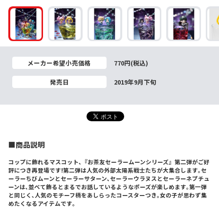
メーカー希望小売価格
770円(税込)
発売日
2019年9月下旬
■商品説明
コップに飾れるマスコット､『お茶友セーラームーンシリーズ』第二弾がご好
評につき再登場です!第二弾は人気の外部太陽系戦士たちが大集合します｡セ
ーラーちびムーンとセーラーサターン､セーラーウラヌスとセーラーネプチュ
ーンは､並べて飾るとまるでお話しているようなポーズが楽しめます｡第一弾
と同じく､人気のモチーフ柄をあしらったコースターつき｡女の子が思わず集
めたくなるアイテムです｡