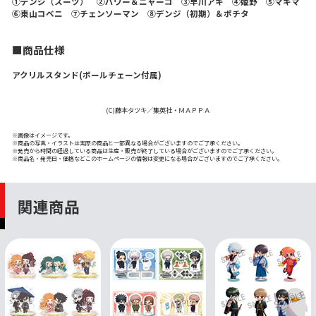
①デンジ（スーツ） ②パワー＆ニャーコ ③早川アキ ④姫野 ⑤マキマ
⑥東山コベニ ⑦チェンソーマン ⑧デンジ（初期）＆ポチタ
■商品仕様
アクリルスタンド(ボールチェーン付属)
(C)藤本タツキ／集英社・ＭＡＰＰＡ
※画像はイメージです。
※商品の写真・イラストは実際の商品と一部異なる場合がございますのでご了承ください。
※発売から時間の経過している商品は生産・販売が終了している場合がございますのでご了承ください。
※商品名・発売日・価格などこのホームページの情報は変更になる場合がございますのでご了承ください。
関連商品