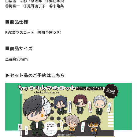
①桜遥 ②杉下京太郎 ③蘇枋隼飛
④梅宮一 ⑤兎耳山丁子 ⑥十亀条
■商品仕様
PVC製マスコット（専用台座つき）
■商品サイズ
全長約50mm
▶セット品のご予約はこちら