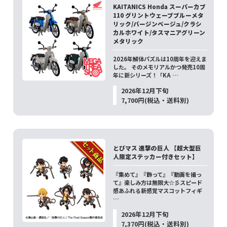
KAITANICS Honda スーパーカブ
110 グリントウェーブブルーメタ
リック/バージンベージュ/クラシ
カルホワイト/タスマニアグリーン
メタリック
2026年解体パズルは10周年を迎えま
した。 そのメモリアルかつ発売10周
年に新シリーズ！「KA …
2026年12月下旬
7,700円(税込・送料別)
とびマス 進撃の巨人 【超大型巨
人限定ステッカー付きセット】
『集めて』『飾って』『動画を撮っ
て』楽しみ方は無限大☆彡スピード
感あふれる新感覚マスコットフィギ
…
2026年12月下旬
7,370円(税込・送料別)