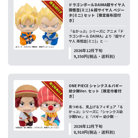
ドラゴンボールDAIMA超サイヤ人
孫悟空(ミニ)＆超サイヤ人 ベジー
タ(ミニ) セット【限定座布団付
き】
「るかっぷ」シリーズに アニメ『ド
ラゴンボール DAIMA』より「超サイ
ヤ人 孫悟空(ミニ)」と …
2026年12月下旬
9,350円(税込・送料別)
ONE PIECE シャンクス＆バギー
幼少期Ver. セット【限定巾着付
き】
見つめる、見上げるフィギュア「る
かっぷ」シリーズに「シャンクス幼
少期Ver.」と「バギー 幼少期 …
2026年12月下旬
8,910円(税込・送料別)