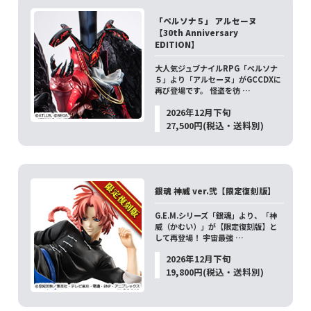
「ペルソナ５」 アルセーヌ
【30th Anniversary
EDITION】
大人気ジュブナイルRPG「ペルソナ
５」より「アルセーヌ」がGCCDXに
再び登場です。 怪盗を彷 …
2026年12月下旬
27,500円(税込・送料別)
銀魂 神威 ver.弐【限定復刻版】
G.E.M.シリーズ「銀魂」より、「神
威（かむい）」が【限定復刻版】と
して再登場！ 宇宙最強 …
2026年12月下旬
19,800円(税込・送料別)