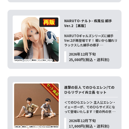
NARUTO-ナルト- 疾風伝 綱手
Ver.2 【再販】
NARUTOギャルズシリーズに綱手
Ver.2が再登場です！ 戦いから離れリ
ラックスした綱手の様子 …
2026年12月下旬
25,080円(税込・送料別)
進撃の巨人 てのひらエレン/ての
ひらリヴァイ兵士長 セット
＜てのひらエレン＞ 主人公エレン・
イェーガーが、てのひらサイズにな
って登場いたします！壁の外の世 …
2026年12月下旬
17,600円(税込・送料別)