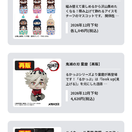
組み替えて楽しめるから沢山集めた
くなる！積み上げて飾れるアイスモ
チーフのマスコットです。 関係性 …
2026年12月下旬
各1,045円(税込)
鬼滅の刃 童磨【再販】
るかっぷシリーズより童磨が再登場
です！「るかっぷ」は「look up(見
上げる)」を元にした造語 …
2026年12月下旬
4,620円(税込)