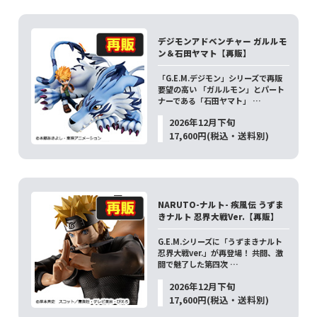
デジモンアドベンチャー ガルルモ
ン＆石田ヤマト【再販】
「G.E.M.デジモン」シリーズで再販
要望の高い 「ガルルモン」とパート
ナーである「石田ヤマト」 …
2026年12月下旬
17,600円(税込・送料別)
NARUTO-ナルト- 疾風伝 うずま
きナルト 忍界大戦Ver.【再販】
G.E.M.シリーズに「うずまきナルト
忍界大戦ver.」が再登場！ 共闘、激
闘で魅了した第四次 …
2026年12月下旬
17,600円(税込・送料別)